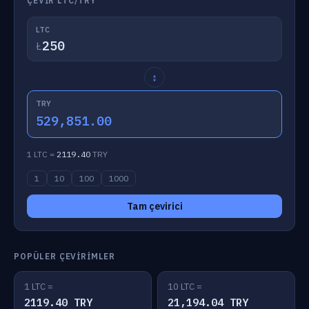
ÇEVIR LTC/TRY
LTC
Ł
↕
TRY
529,851.00
1 LTC =
2119.40
TRY
1
10
100
1000
Tam çevirici
POPÜLER ÇEVIRIMLER
1 LTC =
10 LTC =
2119.40 TRY
21,194.04 TRY