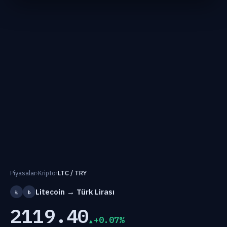
Piyasalar
›
Kripto
›
LTC / TRY
Litecoin → Türk Lirası
Ł
₺
2119.40
+0.07%