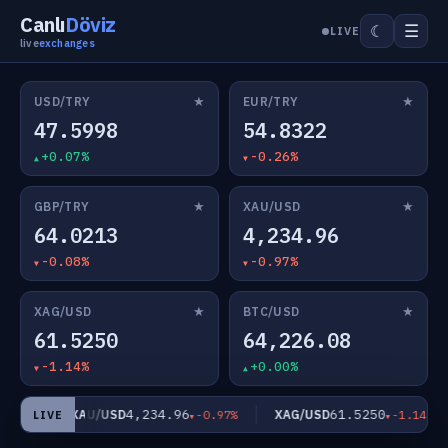
Canlı
Döviz
☰
☾
LIVE
live
exchanges
★
★
USD/TRY
EUR/TRY
47.5998
54.8322
+0.07%
-0.26%
★
★
GBP/TRY
XAU/USD
64.0213
4,234.96
-0.08%
-0.97%
★
★
XAG/USD
BTC/USD
61.5250
64,226.08
-1.14%
+0.00%
4,234.96
61.5250
XAU/USD
XAG/USD
.08%
-0.97%
-1.14%
LIVE