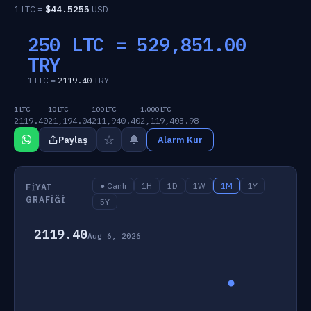
1 LTC =
$
44.5255
USD
250 LTC =
529,851.00
TRY
1 LTC =
2119.40
TRY
1 LTC
10 LTC
100 LTC
1,000 LTC
2119.40
21,194.04
211,940.40
2,119,403.98
☆
🔔
Paylaş
Alarm Kur
● Canlı
1H
1D
1W
1M
1Y
FIYAT
GRAFIĞI
5Y
2119.40
Aug 6, 2026