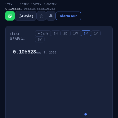
1 TRY
10 TRY
100 TRY
1,000 TRY
0.106528
1.0653
10.6528
106.53
☆
🔔
Paylaş
Alarm Kur
● Canlı
1H
1D
1W
1M
1Y
FIYAT
GRAFIĞI
5Y
0.106528
Aug 9, 2026