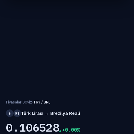
Piyasalar
›
Döviz
›
TRY / BRL
Türk Lirası → Brezilya Reali
₺
R$
0.106528
+0.00%