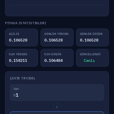
PIYASA İSTATISTIKLERI
AÇILIŞ
GÜNLÜK YÜKSEK
GÜNLÜK DÜŞÜK
0.106528
0.106528
0.106528
52H YÜKSEK
52H DÜŞÜK
GÜNCELLENDI
0.158211
0.106484
Canlı
ÇEVIR TRY/BRL
TRY
₺
↕