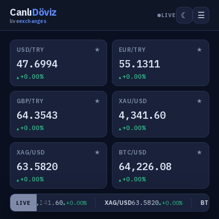
Canlı
Döviz
☰
☾
LIVE
live
exchanges
★
★
USD/TRY
EUR/TRY
47.6994
55.1311
+0.00%
+0.00%
★
★
GBP/TRY
XAU/USD
64.3543
4,341.60
+0.00%
+0.00%
★
★
XAG/USD
BTC/USD
63.5820
64,226.08
+0.00%
+0.00%
4,341.60
63.5820
XAU/USD
XAG/USD
BTC/US
+0.00%
+0.00%
LIVE