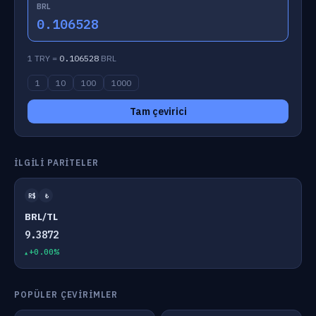
BRL
0.106528
1 TRY =
0.106528
BRL
1
10
100
1000
Tam çevirici
İLGILI PARITELER
R$
₺
BRL/TL
9.3872
+0.00%
POPÜLER ÇEVIRIMLER