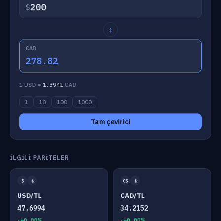
$
↕
CAD
278.82
1 USD =
1.3941
CAD
1
10
100
1000
Tam çevirici
İLGILI PARITELER
$
₺
C$
₺
USD/TL
CAD/TL
47.6994
34.2152
+0.00%
+0.00%