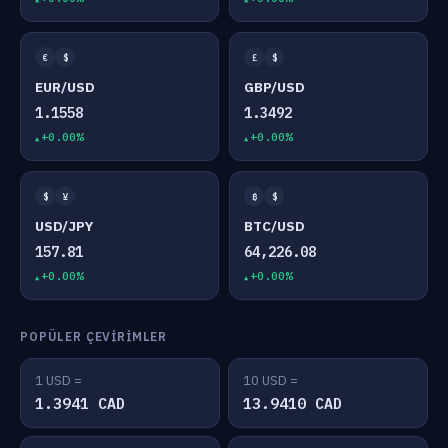
€
$
£
$
EUR/USD
GBP/USD
1.1558
1.3492
+0.00%
+0.00%
$
¥
₿
$
USD/JPY
BTC/USD
157.81
64,226.08
+0.00%
+0.00%
POPÜLER ÇEVIRIMLER
1 USD =
10 USD =
1.3941 CAD
13.9410 CAD