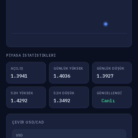
PIYASA İSTATISTIKLERI
AÇILIŞ
GÜNLÜK YÜKSEK
GÜNLÜK DÜŞÜK
1.3941
1.4036
1.3927
52H YÜKSEK
52H DÜŞÜK
GÜNCELLENDI
1.4292
1.3492
Canlı
ÇEVIR USD/CAD
USD