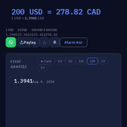
200 USD =
278.82
CAD
1 USD =
1.3941
CAD
1 USD
10 USD
100 USD
1,000 USD
1.3941
13.9410
139.41
1394.10
☆
🔔
Paylaş
Alarm Kur
● Canlı
1H
1D
1W
1M
1Y
FIYAT
GRAFIĞI
5Y
1.3941
Aug 8, 2026