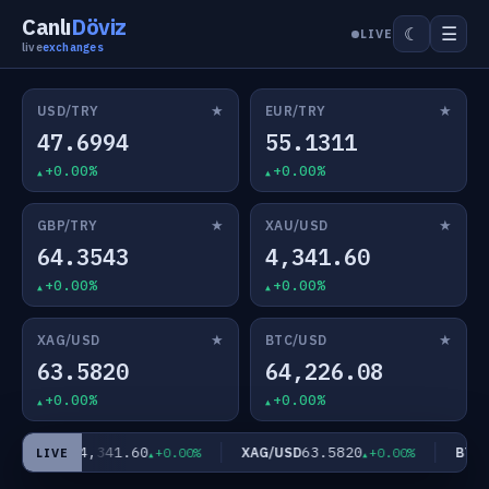
Canlı
Döviz
☰
☾
LIVE
live
exchanges
★
★
USD/TRY
EUR/TRY
47.6994
55.1311
+0.00%
+0.00%
★
★
GBP/TRY
XAU/USD
64.3543
4,341.60
+0.00%
+0.00%
★
★
XAG/USD
BTC/USD
63.5820
64,226.08
+0.00%
+0.00%
4,341.60
63.5820
XAU/USD
XAG/USD
BTC/U
+0.00%
+0.00%
LIVE