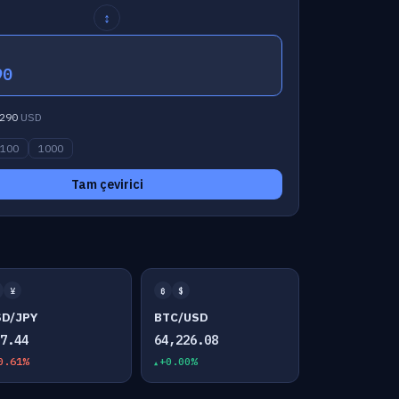
↕
90
290
USD
100
1000
Tam çevirici
¥
₿
$
SD/JPY
BTC/USD
57.44
64,226.08
0.61%
+0.00%