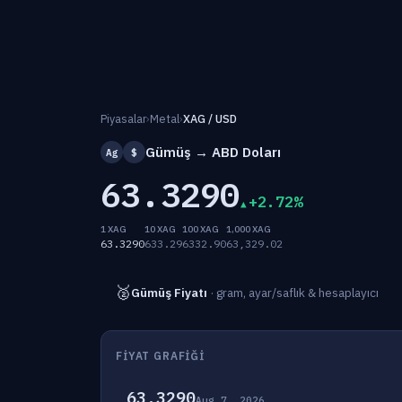
Piyasalar
›
Metal
›
XAG / USD
Gümüş → ABD Doları
Ag
$
63.3290
+2.72%
1 XAG
10 XAG
100 XAG
1,000 XAG
63.3290
633.29
6332.90
63,329.02
🥈
Gümüş Fiyatı
· gram, ayar/saflık & hesaplayıcı
FIYAT GRAFIĞI
63.3290
Aug 7, 2026