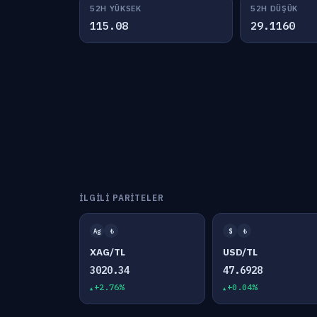
52H YÜKSEK
52H DÜŞÜK
115.08
29.1160
İLGILI PARITELER
Ag
₺
$
₺
XAG/TL
USD/TL
3020.34
47.6928
+2.76%
+0.04%