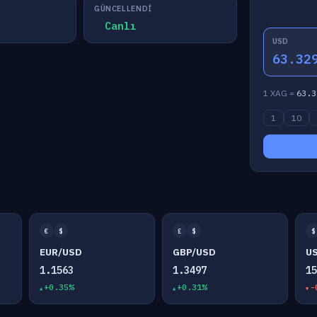
GÜNCELLENDI
Canlı
USD
63.32
1 XAG =
63.3
1
10
€
$
£
$
$
EUR/USD
GBP/USD
U
1.1563
1.3497
1
+0.35%
+0.31%
-