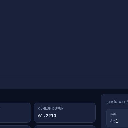
ÇEVIR XAG
K
GÜNLÜK DÜŞÜK
XAG
61.2210
Ag