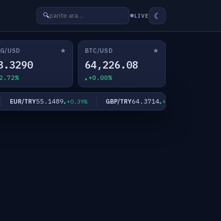
☾
🔍
LIVE
★
★
G/USD
BTC/USD
3.3290
64,226.08
2.72%
+0.00%
55.1489
64.3714
EUR/TRY
GBP/TRY
XAU/USD
+0.39%
+0.35%