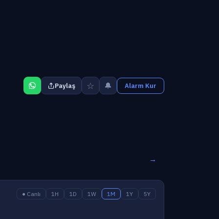
☆
🔔
Paylaş
Alarm Kur
→
● Canlı
1H
1D
1W
1M
1Y
5Y