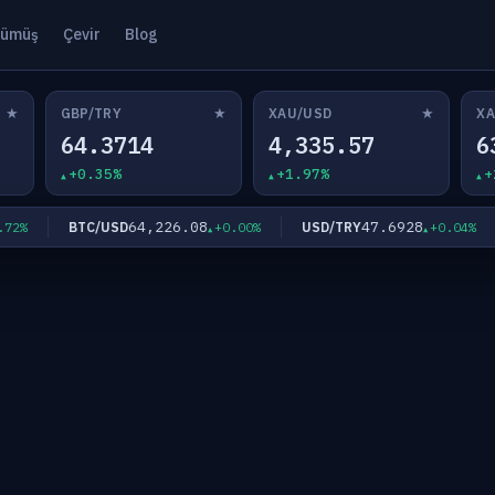
ümüş
Çevir
Blog
★
★
★
GBP/TRY
XAU/USD
XA
64.3714
4,335.57
6
+0.35%
+1.97%
+
64,226.08
47.6928
BTC/USD
USD/TRY
%
+0.00%
+0.04%