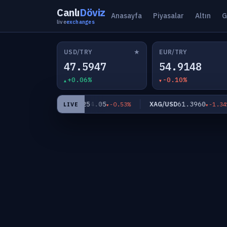
Canlı
Döviz
Anasayfa
Piyasalar
Altın
G
live
exchanges
★
USD/TRY
EUR/TRY
47.5947
54.9148
+0.06%
-0.10%
4,254.05
61.3960
XAU/USD
XAG/USD
+0.03%
-0.53%
-1.34%
LIVE