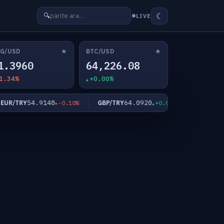
☾
🔍
LIVE
★
★
G/USD
BTC/USD
1.3960
64,226.08
1.34%
+0.00%
54.9148
64.0920
4
UR/TRY
GBP/TRY
XAU/USD
-0.10%
+0.03%