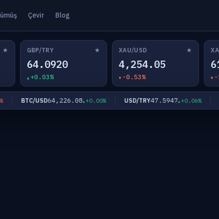
ümüş
Çevir
Blog
★
★
★
GBP/TRY
XAU/USD
XA
64.0920
4,254.05
6
+0.03%
-0.53%
-
64,226.08
47.5947
BTC/USD
USD/TRY
E
+0.00%
+0.06%