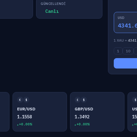
GÜNCELLENDI
Canlı
USD
4341.
1 XAU =
4341
1
10
€
$
£
$
$
EUR/USD
GBP/USD
U
1.1558
1.3492
1
+0.00%
+0.00%
+