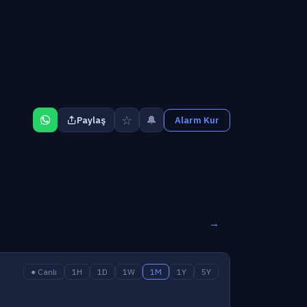
☆
🔔
Paylaş
Alarm Kur
→
● Canlı
1H
1D
1W
1M
1Y
5Y