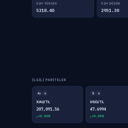
52H YÜKSEK
52H DÜŞÜK
5318.40
2951.30
İLGILI PARITELER
Au
₺
$
₺
XAU/TL
USD/TL
207,091.56
47.6994
+0.00%
+0.00%