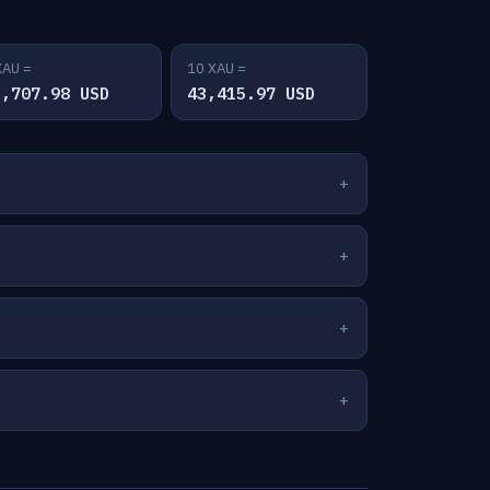
XAU =
10 XAU =
1,707.98 USD
43,415.97 USD