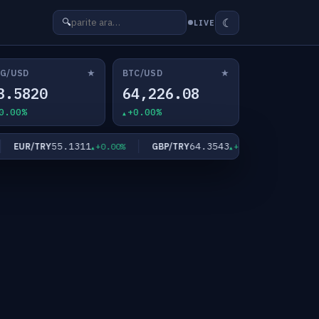
☾
🔍
LIVE
★
★
G/USD
BTC/USD
3.5820
64,226.08
0.00%
+0.00%
55.1311
64.3543
EUR/TRY
GBP/TRY
XAU/USD
+0.00%
+0.00%