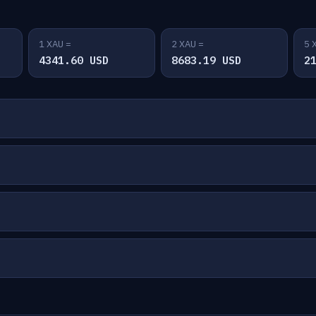
1 XAU =
2 XAU =
5 
4341.60 USD
8683.19 USD
2