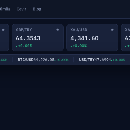
ümüş
Çevir
Blog
★
★
★
GBP/TRY
XAU/USD
XA
64.3543
4,341.60
6
+0.00%
+0.00%
+
64,226.08
47.6994
BTC/USD
USD/TRY
%
+0.00%
+0.00%