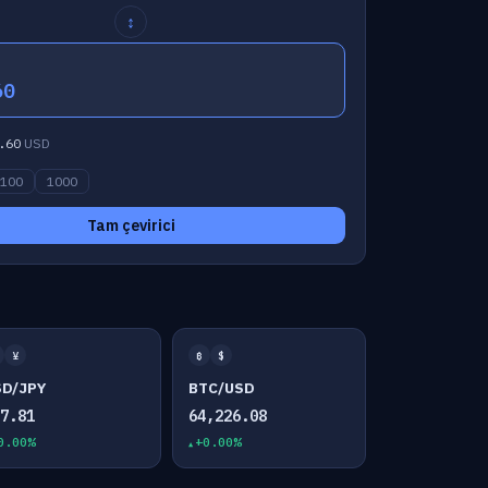
↕
60
.60
USD
100
1000
Tam çevirici
¥
₿
$
SD/JPY
BTC/USD
57.81
64,226.08
0.00%
+0.00%