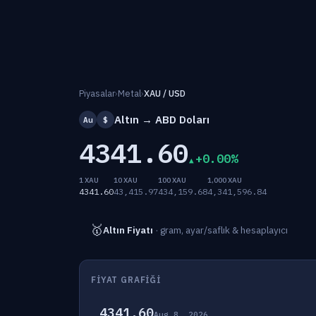
Piyasalar
›
Metal
›
XAU / USD
Altın → ABD Doları
Au
$
4341.60
+0.00%
1 XAU
10 XAU
100 XAU
1,000 XAU
4341.60
43,415.97
434,159.68
4,341,596.84
🥇
Altın Fiyatı
· gram, ayar/saflık & hesaplayıcı
FIYAT GRAFIĞI
4341.60
Aug 8, 2026