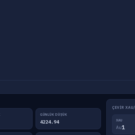
ÇEVIR XAU
K
GÜNLÜK DÜŞÜK
XAU
4224.94
Au