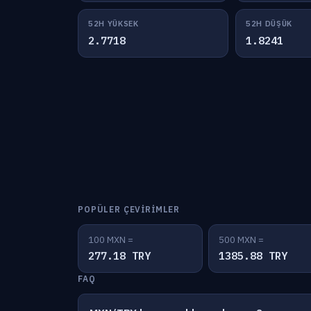
52H YÜKSEK
52H DÜŞÜK
2.7718
1.8241
POPÜLER ÇEVIRIMLER
100 MXN =
500 MXN =
277.18 TRY
1385.88 TRY
FAQ