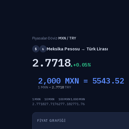
Piyasalar
›
Döviz
›
MXN / TRY
Meksika Pesosu → Türk Lirası
$
₺
2.7718
+0.05%
2,000 MXN =
5543.52
1 MXN =
2.7718
TRY
1 MXN
10 MXN
100 MXN
1,000 MXN
2.7718
27.7176
277.18
2771.76
FIYAT GRAFIĞI