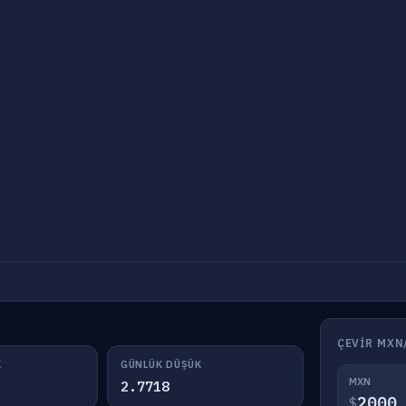
ÇEVIR MXN
K
GÜNLÜK DÜŞÜK
MXN
2.7718
$