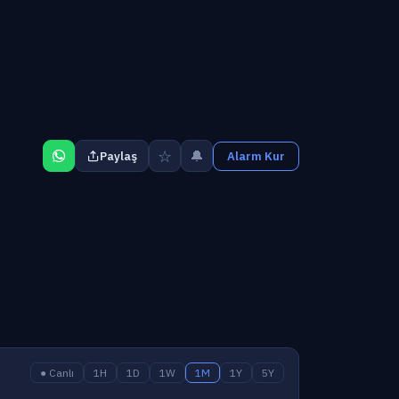
☆
🔔
Paylaş
Alarm Kur
● Canlı
1H
1D
1W
1M
1Y
5Y