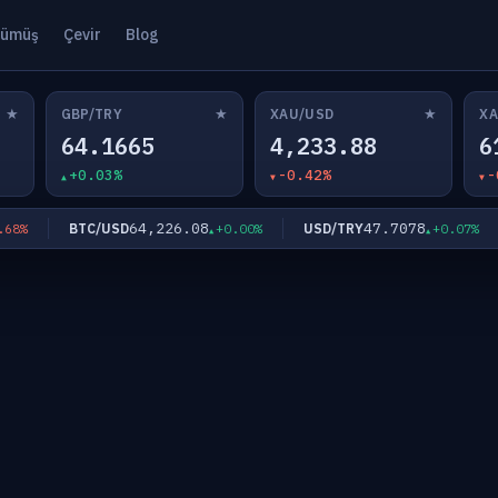
ümüş
Çevir
Blog
★
★
★
GBP/TRY
XAU/USD
XA
64.1665
4,233.88
6
+0.03%
-0.42%
-
64,226.08
47.7078
BTC/USD
USD/TRY
%
+0.00%
+0.07%