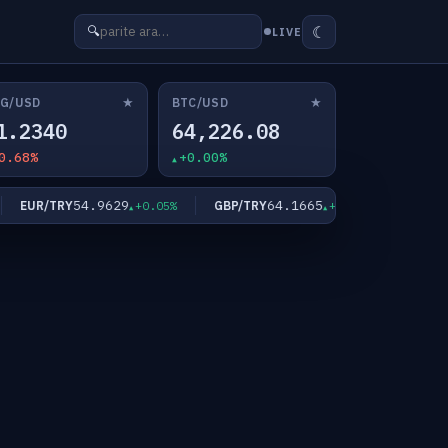
☾
🔍
LIVE
★
★
G/USD
BTC/USD
1.2340
64,226.08
0.68%
+0.00%
54.9629
64.1665
EUR/TRY
GBP/TRY
XAU/USD
+0.05%
+0.03%