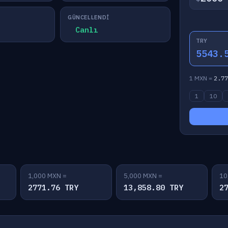
GÜNCELLENDI
Canlı
TRY
5543.
1 MXN =
2.77
1
10
1,000 MXN =
5,000 MXN =
10
2771.76 TRY
13,858.80 TRY
2