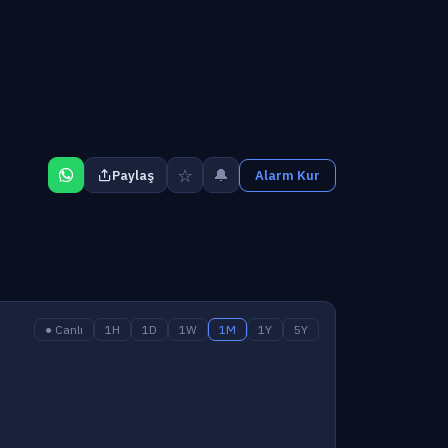
☆
🔔
Paylaş
Alarm Kur
● Canlı
1H
1D
1W
1M
1Y
5Y