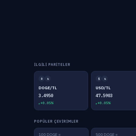
İLGILI PARITELER
Ð
₺
$
₺
DOGE/TL
USD/TL
3.4950
47.5903
+0.05%
+0.05%
POPÜLER ÇEVIRIMLER
100 DOGE =
500 DOGE =