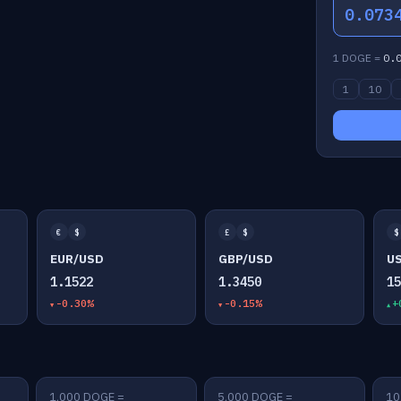
0.073
1 DOGE =
0.
1
10
€
$
£
$
$
EUR/USD
GBP/USD
U
1.1522
1.3450
1
-0.30%
-0.15%
+
1,000 DOGE =
5,000 DOGE =
10