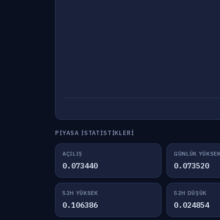
PIYASA İSTATISTIKLERI
AÇILIŞ
GÜNLÜK YÜKSE
0.073440
0.073520
52H YÜKSEK
52H DÜŞÜK
0.106386
0.024854