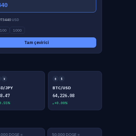
440
073440
USD
100
1000
Tam çevirici
¥
₿
$
SD/JPY
BTC/USD
58.47
64,226.08
0.55%
+0.00%
,000 DOGE =
50,000 DOGE =