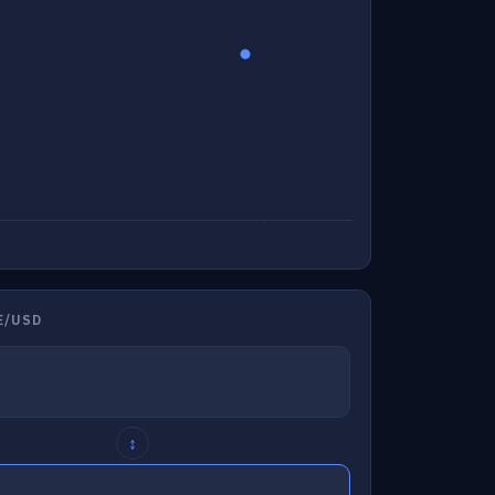
E/USD
↕