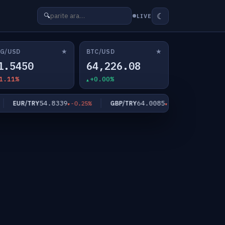
☾
🔍
LIVE
★
★
G/USD
BTC/USD
1.5450
64,226.08
1.11%
+0.00%
54.8339
64.0085
EUR/TRY
GBP/TRY
XAU/USD
-0.25%
-0.10%