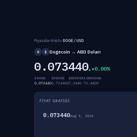
Piyasalar
›
Kripto
›
DOGE / USD
Dogecoin → ABD Doları
Ð
$
0.073440
+0.00%
1 DOGE
10 DOGE
100 DOGE
1,000 DOGE
0.073440
0.734400
7.3440
73.4400
FIYAT GRAFIĞI
0.073440
Aug 6, 2026