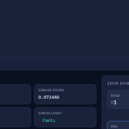
ÇEVIR DOG
K
GÜNLÜK DÜŞÜK
DOGE
0.073440
Ð
GÜNCELLENDI
Canlı
USD