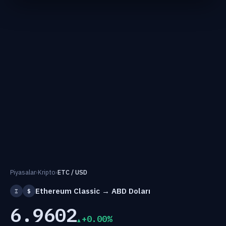
Piyasalar
›
Kripto
›
ETC / USD
Ethereum Classic → ABD Doları
Ξ
$
6.9602
+0.00%