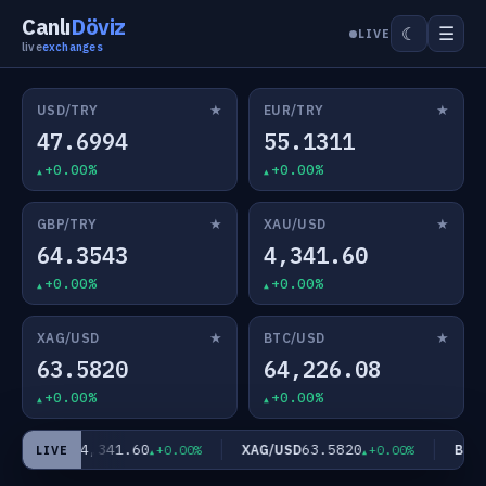
Canlı
Döviz
☰
☾
LIVE
live
exchanges
★
★
USD/TRY
EUR/TRY
47.6994
55.1311
+0.00%
+0.00%
★
★
GBP/TRY
XAU/USD
64.3543
4,341.60
+0.00%
+0.00%
★
★
XAG/USD
BTC/USD
63.5820
64,226.08
+0.00%
+0.00%
4,341.60
63.5820
XAU/USD
XAG/USD
BTC/U
+0.00%
+0.00%
LIVE