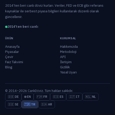
2014’ten beri canlı döviz kurları. Veriler, FED ve ECB gibi referans
kaynaklar ile serbest piyasa bilgileri kullanılarak düzenli olarak
güncellenir.
2014’ten beri canlı
ÜRÜN
KURUMSAL
Anasayfa
Hakkımızda
Piyasalar
Metodoloji
Çevir
API
Faiz Takvimi
İletişim
Blog
Gizlilik
Yasal Uyarı
© 2014–2026 CanlıDöviz. Tüm hakları saklıdır.
🇩🇪 DE
🌐 EN
🇫🇷 FR
🇪🇸 ES
🇮🇹 IT
🇳🇱 NL
🇸🇪 SE
🇹🇷 TR
🇸🇦 AR