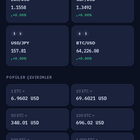
1.1558
1.3492
+0.00%
+0.00%
$
¥
₿
$
USD/JPY
BTC/USD
157.81
64,226.08
+0.00%
+0.00%
POPÜLER ÇEVIRIMLER
1 ETC =
10 ETC =
6.9602 USD
69.6021 USD
50 ETC =
100 ETC =
348.01 USD
696.02 USD
500 ETC =
1,000 ETC =