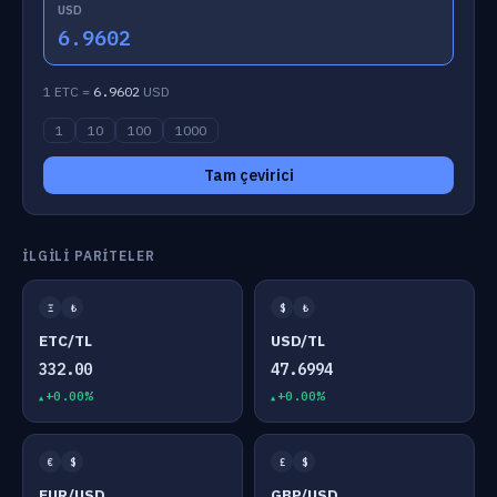
USD
6.9602
1 ETC =
6.9602
USD
1
10
100
1000
Tam çevirici
İLGILI PARITELER
Ξ
₺
$
₺
ETC/TL
USD/TL
332.00
47.6994
+0.00%
+0.00%
€
$
£
$
EUR/USD
GBP/USD