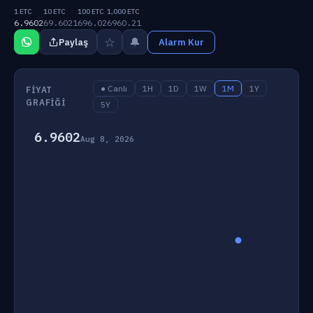
1 ETC
10 ETC
100 ETC
1,000 ETC
6.9602
69.6021
696.02
6960.21
☆
🔔
Paylaş
Alarm Kur
● Canlı
1H
1D
1W
1M
1Y
FIYAT
GRAFIĞI
5Y
6.9602
Aug 8, 2026