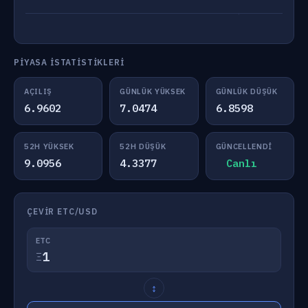
PIYASA İSTATISTIKLERI
AÇILIŞ
GÜNLÜK YÜKSEK
GÜNLÜK DÜŞÜK
6.9602
7.0474
6.8598
52H YÜKSEK
52H DÜŞÜK
GÜNCELLENDI
9.0956
4.3377
Canlı
ÇEVIR ETC/USD
ETC
Ξ
↕