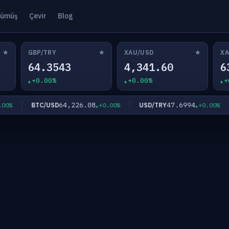
ümüş
Çevir
Blog
★
★
★
GBP/TRY
XAU/USD
XA
64.3543
4,341.60
6
+0.00%
+0.00%
+
64,226.08
47.6994
BTC/USD
USD/TRY
%
+0.00%
+0.00%