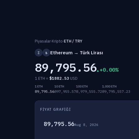
Piyasalar
›
Kripto
›
ETH / TRY
Ethereum → Türk Lirası
Ξ
₺
89,795.56
+0.00%
1 ETH =
$
1882.53
USD
1 ETH
10 ETH
100 ETH
1,000 ETH
89,795.56
897,955.57
8,979,555.72
89,795,557.23
FIYAT GRAFIĞI
89,795.56
Aug 8, 2026