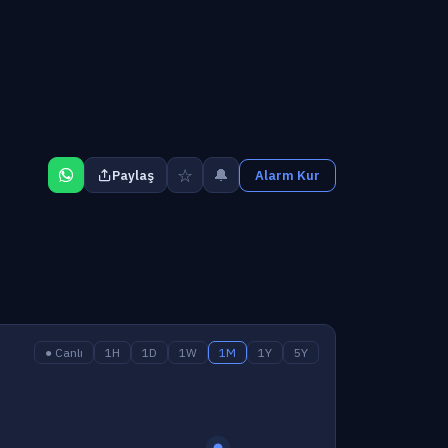
☆
🔔
Paylaş
Alarm Kur
● Canlı
1H
1D
1W
1M
1Y
5Y