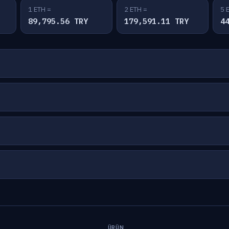
1 ETH =
2 ETH =
5 
89,795.56 TRY
179,591.11 TRY
4
ÜRÜN