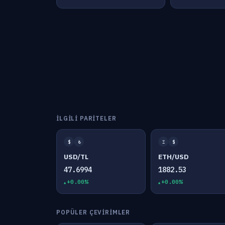
İLGILI PARITELER
$
₺
Ξ
$
USD/TL
ETH/USD
47.6994
1882.53
+0.00%
+0.00%
POPÜLER ÇEVIRIMLER