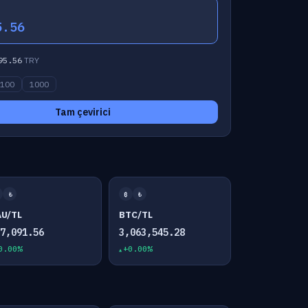
5.56
95.56
TRY
100
1000
Tam çevirici
₺
₿
₺
AU/TL
BTC/TL
07,091.56
3,063,545.28
0.00%
+0.00%