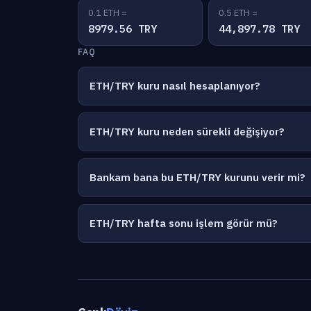
0.1 ETH =
0.5 ETH =
8979.56 TRY
44,897.78 TRY
FAQ
ETH/TRY kuru nasıl hesaplanıyor?
ETH/TRY kuru neden sürekli değişiyor?
Bankam bana bu ETH/TRY kurunu verir mi?
ETH/TRY hafta sonu işlem görür mü?