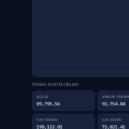
PIYASA İSTATISTIKLERI
AÇILIŞ
GÜNLÜK YÜKSE
89,795.56
92,754.84
52H YÜKSEK
52H DÜŞÜK
198,122.01
72,821.41