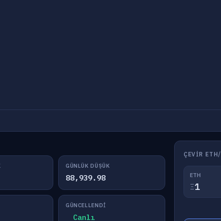
ÇEVIR ETH
K
GÜNLÜK DÜŞÜK
ETH
88,939.98
Ξ
GÜNCELLENDI
Canlı