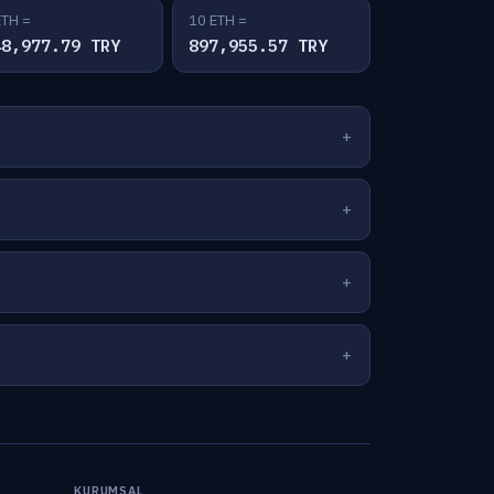
ETH =
10 ETH =
48,977.79 TRY
897,955.57 TRY
KURUMSAL