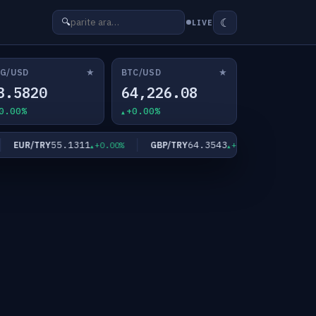
☾
🔍
LIVE
★
★
G/USD
BTC/USD
3.5820
64,226.08
0.00%
+0.00%
55.1311
64.3543
EUR/TRY
GBP/TRY
XAU/USD
+0.00%
+0.00%