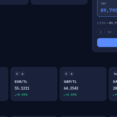
TRY
89,79
1 ETH =
89,7
1
10
€
₺
£
₺
Au
EUR/TL
GBP/TL
X
55.1311
64.3543
2
+0.00%
+0.00%
+