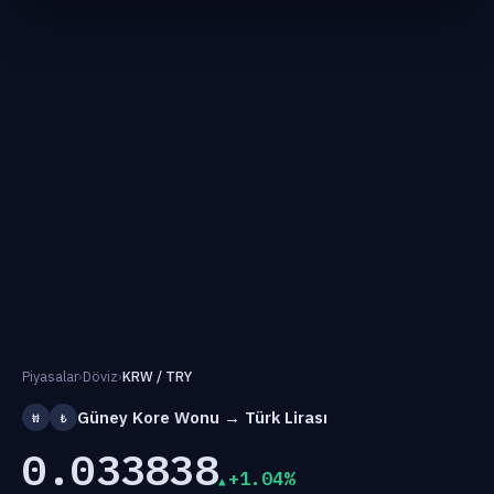
Piyasalar
›
Döviz
›
KRW / TRY
Güney Kore Wonu → Türk Lirası
₩
₺
0.033838
+1.04%