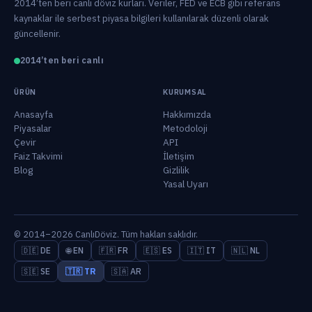
2014’ten beri canlı döviz kurları. Veriler, FED ve ECB gibi referans
kaynaklar ile serbest piyasa bilgileri kullanılarak düzenli olarak
güncellenir.
2014’ten beri canlı
ÜRÜN
KURUMSAL
Anasayfa
Hakkımızda
Piyasalar
Metodoloji
Çevir
API
Faiz Takvimi
İletişim
Blog
Gizlilik
Yasal Uyarı
© 2014–2026 CanlıDöviz. Tüm hakları saklıdır.
🇩🇪 DE
🌐 EN
🇫🇷 FR
🇪🇸 ES
🇮🇹 IT
🇳🇱 NL
🇸🇪 SE
🇹🇷 TR
🇸🇦 AR