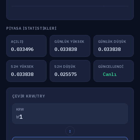
PIYASA İSTATISTIKLERI
AÇILIŞ
GÜNLÜK YÜKSEK
GÜNLÜK DÜŞÜK
0.033496
0.033838
0.033838
52H YÜKSEK
52H DÜŞÜK
GÜNCELLENDI
0.033838
0.025575
Canlı
ÇEVIR KRW/TRY
KRW
₩
↕