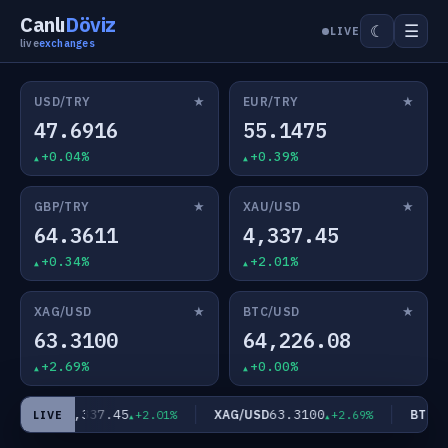
Canlı
Döviz
☰
☾
LIVE
live
exchanges
★
★
USD/TRY
EUR/TRY
47.6916
55.1475
+0.04%
+0.39%
★
★
GBP/TRY
XAU/USD
64.3611
4,337.45
+0.34%
+2.01%
★
★
XAG/USD
BTC/USD
63.3100
64,226.08
+2.69%
+0.00%
4,337.45
63.3100
XAU/USD
XAG/USD
BTC/U
+2.01%
+2.69%
LIVE