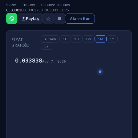
1 KRW
10 KRW
100 KRW
1,000 KRW
0.033838
0.338375
3.3838
33.8375
☆
🔔
Paylaş
Alarm Kur
● Canlı
1H
1D
1W
1M
1Y
FIYAT
GRAFIĞI
5Y
0.033838
Aug 7, 2026