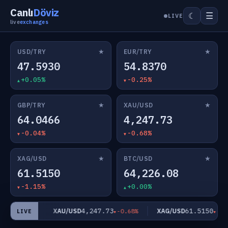
Canlı
Döviz
☰
☾
LIVE
live
exchanges
★
★
USD/TRY
EUR/TRY
47.5930
54.8370
+0.05%
-0.25%
★
★
GBP/TRY
XAU/USD
64.0466
4,247.73
-0.04%
-0.68%
★
★
XAG/USD
BTC/USD
61.5150
64,226.08
-1.15%
+0.00%
66
4,247.73
61.5150
XAU/USD
XAG/USD
-0.04%
-0.68%
-1.1
LIVE