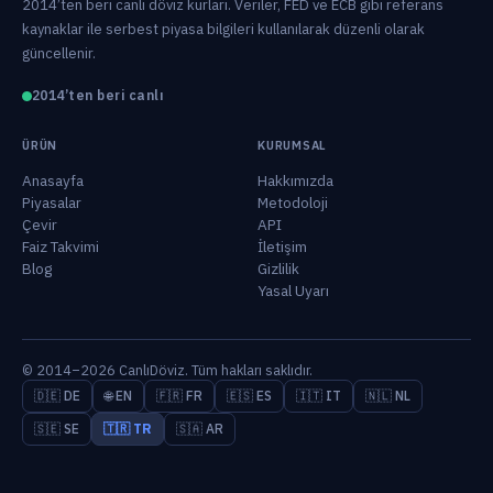
2014’ten beri canlı döviz kurları. Veriler, FED ve ECB gibi referans
kaynaklar ile serbest piyasa bilgileri kullanılarak düzenli olarak
güncellenir.
2014’ten beri canlı
ÜRÜN
KURUMSAL
Anasayfa
Hakkımızda
Piyasalar
Metodoloji
Çevir
API
Faiz Takvimi
İletişim
Blog
Gizlilik
Yasal Uyarı
© 2014–2026 CanlıDöviz. Tüm hakları saklıdır.
🇩🇪 DE
🌐 EN
🇫🇷 FR
🇪🇸 ES
🇮🇹 IT
🇳🇱 NL
🇸🇪 SE
🇹🇷 TR
🇸🇦 AR