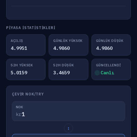
PIYASA İSTATISTIKLERI
AÇILIŞ
GÜNLÜK YÜKSEK
GÜNLÜK DÜŞÜK
4.9951
4.9860
4.9860
52H YÜKSEK
52H DÜŞÜK
GÜNCELLENDI
5.0159
3.4659
Canlı
ÇEVIR NOK/TRY
NOK
kr
↕