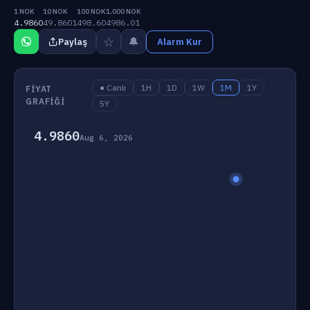
1 NOK
10 NOK
100 NOK
1,000 NOK
4.9860
49.8601
498.60
4986.01
☆
🔔
Paylaş
Alarm Kur
● Canlı
1H
1D
1W
1M
1Y
FIYAT
GRAFIĞI
5Y
4.9860
Aug 6, 2026