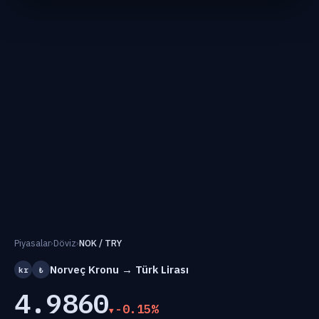
Piyasalar
›
Döviz
›
NOK / TRY
Norveç Kronu → Türk Lirası
kr
₺
4.9860
-0.15%