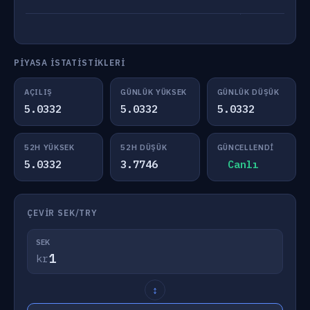
PIYASA İSTATISTIKLERI
AÇILIŞ
GÜNLÜK YÜKSEK
GÜNLÜK DÜŞÜK
5.0332
5.0332
5.0332
52H YÜKSEK
52H DÜŞÜK
GÜNCELLENDI
5.0332
3.7746
Canlı
ÇEVIR SEK/TRY
SEK
kr
↕