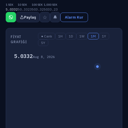
1 SEK
10 SEK
100 SEK
1,000 SEK
5.0332
50.3323
503.32
5033.23
☆
🔔
Paylaş
Alarm Kur
● Canlı
1H
1D
1W
1M
1Y
FIYAT
GRAFIĞI
5Y
5.0332
Aug 8, 2026