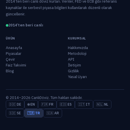
2014’ten beri canlı döviz kurları. Veriler, FED ve ECB gibi referans
kaynaklar ile serbest piyasa bilgileri kullanılarak düzenli olarak
güncellenir.
2014’ten beri canlı
ÜRÜN
KURUMSAL
Anasayfa
Hakkımızda
Piyasalar
Metodoloji
Çevir
API
Faiz Takvimi
İletişim
Blog
Gizlilik
Yasal Uyarı
© 2014–2026 CanlıDöviz. Tüm hakları saklıdır.
🇩🇪 DE
🌐 EN
🇫🇷 FR
🇪🇸 ES
🇮🇹 IT
🇳🇱 NL
🇸🇪 SE
🇹🇷 TR
🇸🇦 AR