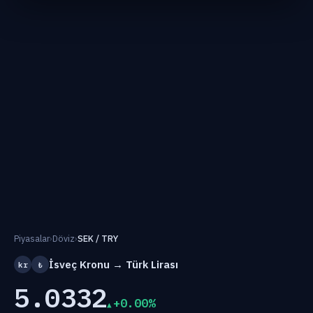
Piyasalar
›
Döviz
›
SEK / TRY
İsveç Kronu → Türk Lirası
kr
₺
5.0332
+0.00%