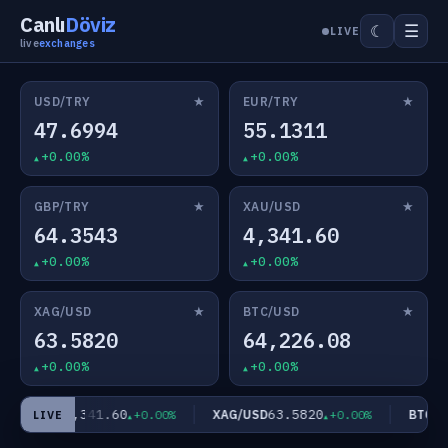
Canlı
Döviz
☰
☾
LIVE
live
exchanges
★
★
USD/TRY
EUR/TRY
47.6994
55.1311
+0.00%
+0.00%
★
★
GBP/TRY
XAU/USD
64.3543
4,341.60
+0.00%
+0.00%
★
★
XAG/USD
BTC/USD
63.5820
64,226.08
+0.00%
+0.00%
4,341.60
63.5820
XAU/USD
XAG/USD
BTC/US
+0.00%
+0.00%
LIVE