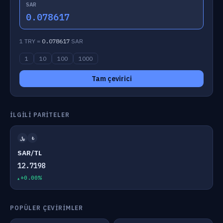
SAR
0.078617
1 TRY =
0.078617
SAR
1
10
100
1000
Tam çevirici
İLGILI PARITELER
﷼
₺
SAR/TL
12.7198
+0.00%
POPÜLER ÇEVIRIMLER