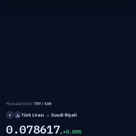
Piyasalar
›
Döviz
›
TRY / SAR
Türk Lirası → Suudi Riyali
₺
﷼
0.078617
+0.00%