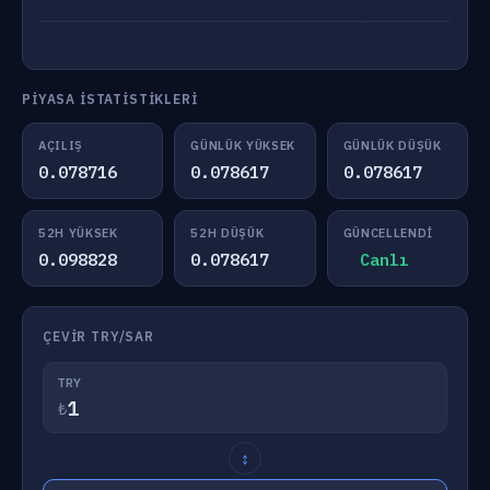
PIYASA İSTATISTIKLERI
AÇILIŞ
GÜNLÜK YÜKSEK
GÜNLÜK DÜŞÜK
0.078716
0.078617
0.078617
52H YÜKSEK
52H DÜŞÜK
GÜNCELLENDI
0.098828
0.078617
Canlı
ÇEVIR TRY/SAR
TRY
₺
↕