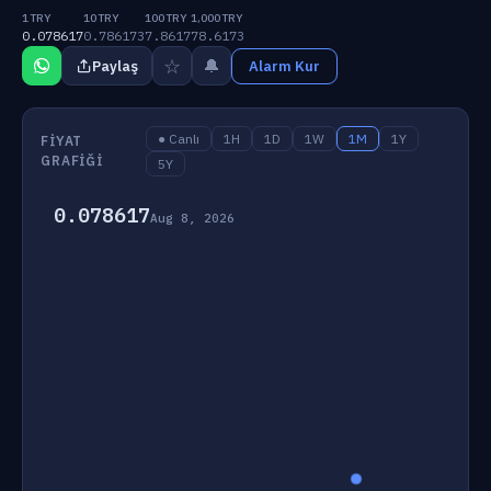
1 TRY
10 TRY
100 TRY
1,000 TRY
0.078617
0.786173
7.8617
78.6173
☆
🔔
Paylaş
Alarm Kur
● Canlı
1H
1D
1W
1M
1Y
FIYAT
GRAFIĞI
5Y
0.078617
Aug 8, 2026