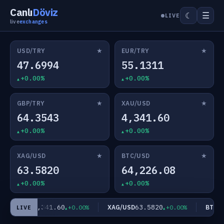
Canlı
Döviz
☰
☾
LIVE
live
exchanges
★
★
USD/TRY
EUR/TRY
47.6994
55.1311
+0.00%
+0.00%
★
★
GBP/TRY
XAU/USD
64.3543
4,341.60
+0.00%
+0.00%
★
★
XAG/USD
BTC/USD
63.5820
64,226.08
+0.00%
+0.00%
4,341.60
63.5820
XAU/USD
XAG/USD
BTC/U
+0.00%
+0.00%
LIVE