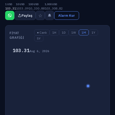
1 USD
10 USD
100 USD
1,000 USD
103.31
1033.09
10,330.88
103,308.82
☆
🔔
Paylaş
Alarm Kur
● Canlı
1H
1D
1W
1M
1Y
FIYAT
GRAFIĞI
5Y
103.31
Aug 6, 2026