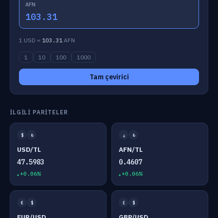
AFN
103.31
1 USD =
103.31
AFN
1
10
100
1000
Tam çevirici
İLGILI PARITELER
$
₺
؋
₺
USD/TL
AFN/TL
47.5983
0.4607
+0.06%
+0.06%
€
$
£
$
EUR/USD
GBP/USD