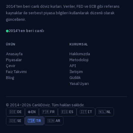
2014’ten beri canlı döviz kurları. Veriler, FED ve ECB gibi referans
kaynaklar ile serbest piyasa bilgileri kullanılarak düzenli olarak
güncellenir.
2014’ten beri canlı
ÜRÜN
KURUMSAL
Anasayfa
Hakkımızda
Piyasalar
Metodoloji
Çevir
API
Faiz Takvimi
İletişim
Blog
Gizlilik
Yasal Uyarı
© 2014–2026 CanlıDöviz. Tüm hakları saklıdır.
🇩🇪 DE
🌐 EN
🇫🇷 FR
🇪🇸 ES
🇮🇹 IT
🇳🇱 NL
🇸🇪 SE
🇹🇷 TR
🇸🇦 AR