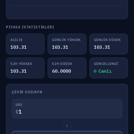
PIYASA İSTATISTIKLERI
AÇILIŞ
GÜNLÜK YÜKSEK
GÜNLÜK DÜŞÜK
103.31
103.31
103.31
52H YÜKSEK
52H DÜŞÜK
GÜNCELLENDI
103.31
60.0000
Canlı
ÇEVIR USD/AFN
USD
$
↕