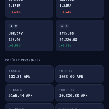
1.1515
1.3452
-0.36%
-0.13%
$
¥
₿
$
USD/JPY
BTC/USD
158.46
64,226.08
+0.55%
+0.00%
POPÜLER ÇEVIRIMLER
1 USD =
10 USD =
103.31 AFN
1033.09 AFN
50 USD =
100 USD =
5165.44 AFN
10,330.88 AFN
500 USD =
1,000 USD =