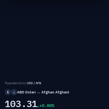
Piyasalar
›
Döviz
›
USD / AFN
ABD Doları → Afghan Afghani
$
؋
103.31
+0.00%