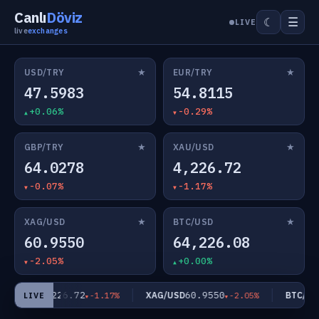
Canlı
Döviz
☰
☾
LIVE
live
exchanges
★
★
USD/TRY
EUR/TRY
47.5983
54.8115
+0.06%
-0.29%
★
★
GBP/TRY
XAU/USD
64.0278
4,226.72
-0.07%
-1.17%
★
★
XAG/USD
BTC/USD
60.9550
64,226.08
-2.05%
+0.00%
4,226.72
60.9550
AU/USD
XAG/USD
BTC/USD
-1.17%
-2.05%
LIVE