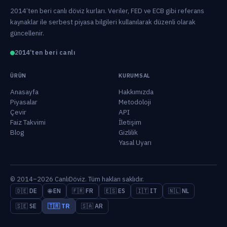
2014’ten beri canlı döviz kurları. Veriler, FED ve ECB gibi referans
kaynaklar ile serbest piyasa bilgileri kullanılarak düzenli olarak
güncellenir.
2014’ten beri canlı
ÜRÜN
KURUMSAL
Anasayfa
Hakkımızda
Piyasalar
Metodoloji
Çevir
API
Faiz Takvimi
İletişim
Blog
Gizlilik
Yasal Uyarı
© 2014–2026 CanlıDöviz. Tüm hakları saklıdır.
🇩🇪 DE
🌐 EN
🇫🇷 FR
🇪🇸 ES
🇮🇹 IT
🇳🇱 NL
🇸🇪 SE
🇹🇷 TR
🇸🇦 AR