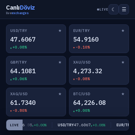
Canlı
Döviz
☰
☾
LIVE
live
exchanges
★
★
USD/TRY
EUR/TRY
47.6067
54.9160
+0.08%
-0.10%
★
★
GBP/TRY
XAU/USD
64.1081
4,273.32
+0.06%
-0.08%
★
★
XAG/USD
BTC/USD
61.7340
64,226.08
-0.80%
+0.00%
64,226.08
47.6067
54
/USD
USD/TRY
EUR/TRY
+0.00%
+0.08%
LIVE