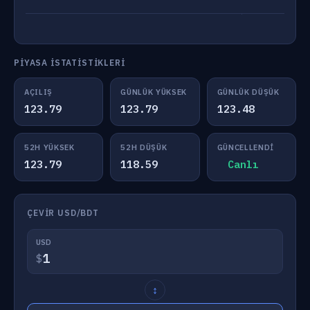
PIYASA İSTATISTIKLERI
AÇILIŞ
GÜNLÜK YÜKSEK
GÜNLÜK DÜŞÜK
123.79
123.79
123.48
52H YÜKSEK
52H DÜŞÜK
GÜNCELLENDI
123.79
118.59
Canlı
ÇEVIR USD/BDT
USD
$
↕