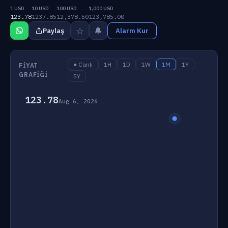
1 USD
10 USD
100 USD
1,000 USD
123.78
1237.85
12,378.50
123,785.00
☆
🔔
Paylaş
Alarm Kur
● Canlı
1H
1D
1W
1M
1Y
FIYAT
GRAFIĞI
5Y
123.78
Aug 6, 2026