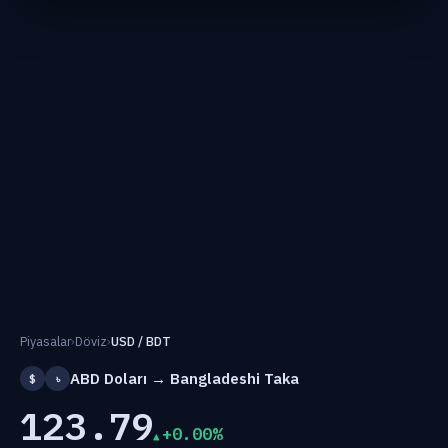
Piyasalar
›
Döviz
›
USD / BDT
ABD Doları → Bangladeshi Taka
$
৳
123.79
+0.00%