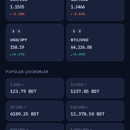
1.1535
1.3466
-0.18%
-0.03%
$
¥
₿
$
USD/JPY
BTC/USD
158.19
64,226.08
+0.37%
+0.00%
POPÜLER ÇEVIRIMLER
1 USD =
10 USD =
123.79 BDT
1237.85 BDT
50 USD =
100 USD =
6189.25 BDT
12,378.50 BDT
500 USD =
1,000 USD =