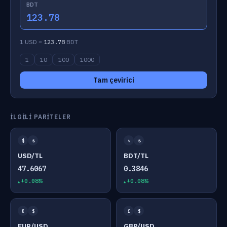
BDT
123.78
1 USD =
123.78
BDT
1
10
100
1000
Tam çevirici
İLGILI PARITELER
$
₺
৳
₺
USD/TL
BDT/TL
47.6067
0.3846
+0.08%
+0.08%
€
$
£
$
EUR/USD
GBP/USD