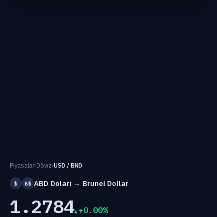
Piyasalar
›
Döviz
›
USD / BND
ABD Doları → Brunei Dollar
$
B$
1.2784
+0.00%