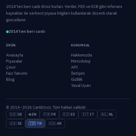
2014’ten beri canlı döviz kurları. Veriler, FED ve ECB gibi referans
kaynaklar ile serbest piyasa bilgileri kullanılarak düzenli olarak
güncellenir.
2014’ten beri canlı
ÜRÜN
KURUMSAL
Anasayfa
Hakkımızda
Piyasalar
Metodoloji
Çevir
API
Faiz Takvimi
İletişim
Blog
Gizlilik
Yasal Uyarı
© 2014–2026 CanlıDöviz. Tüm hakları saklıdır.
🇩🇪 DE
🌐 EN
🇫🇷 FR
🇪🇸 ES
🇮🇹 IT
🇳🇱 NL
🇸🇪 SE
🇹🇷 TR
🇸🇦 AR