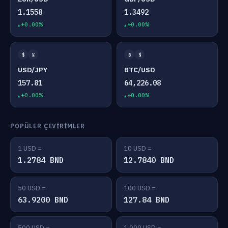
1.1558
1.3492
+0.00%
+0.00%
$
¥
₿
$
USD/JPY
BTC/USD
157.81
64,226.08
+0.00%
+0.00%
POPÜLER ÇEVIRIMLER
1 USD =
10 USD =
1.2784 BND
12.7840 BND
50 USD =
100 USD =
63.9200 BND
127.84 BND
500 USD =
1,000 USD =