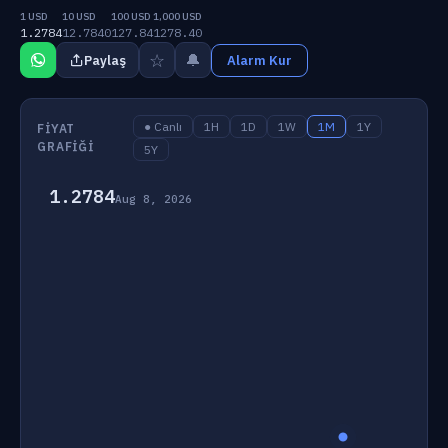
1 USD
10 USD
100 USD
1,000 USD
1.2784
12.7840
127.84
1278.40
☆
🔔
Paylaş
Alarm Kur
● Canlı
1H
1D
1W
1M
1Y
FIYAT
GRAFIĞI
5Y
1.2784
Aug 8, 2026