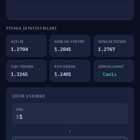
PIYASA İSTATISTIKLERI
AÇILIŞ
GÜNLÜK YÜKSEK
GÜNLÜK DÜŞÜK
1.2784
1.2841
1.2767
52H YÜKSEK
52H DÜŞÜK
GÜNCELLENDI
1.3265
1.2401
Canlı
ÇEVIR USD/BND
USD
$
↕