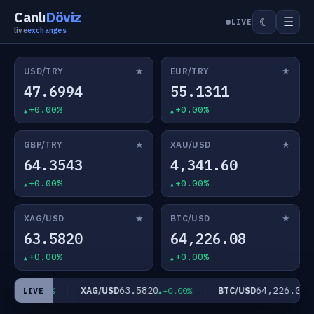
Canlı
Döviz
☰
☾
LIVE
live
exchanges
★
★
USD/TRY
EUR/TRY
47.6994
55.1311
+0.00%
+0.00%
★
★
GBP/TRY
XAU/USD
64.3543
4,341.60
+0.00%
+0.00%
★
★
XAG/USD
BTC/USD
63.5820
64,226.08
+0.00%
+0.00%
.60
63.5820
64,226.08
XAG/USD
BTC/USD
+0.00%
+0.00%
+0
LIVE