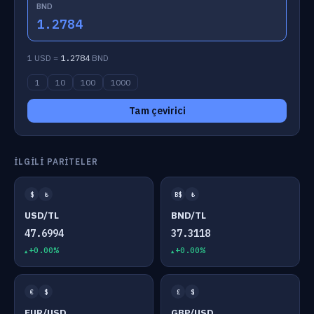
BND
1.2784
1 USD =
1.2784
BND
1
10
100
1000
Tam çevirici
İLGILI PARITELER
$
₺
B$
₺
USD/TL
BND/TL
47.6994
37.3118
+0.00%
+0.00%
€
$
£
$
EUR/USD
GBP/USD