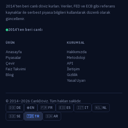
2014’ten beri canlı döviz kurları. Veriler, FED ve ECB gibi referans
kaynaklar ile serbest piyasa bilgileri kullanılarak düzenli olarak
güncellenir.
2014’ten beri canlı
ÜRÜN
KURUMSAL
Anasayfa
Hakkımızda
Piyasalar
Metodoloji
Çevir
API
Faiz Takvimi
İletişim
Blog
Gizlilik
Yasal Uyarı
© 2014–2026 CanlıDöviz. Tüm hakları saklıdır.
🇩🇪 DE
🌐 EN
🇫🇷 FR
🇪🇸 ES
🇮🇹 IT
🇳🇱 NL
🇸🇪 SE
🇹🇷 TR
🇸🇦 AR