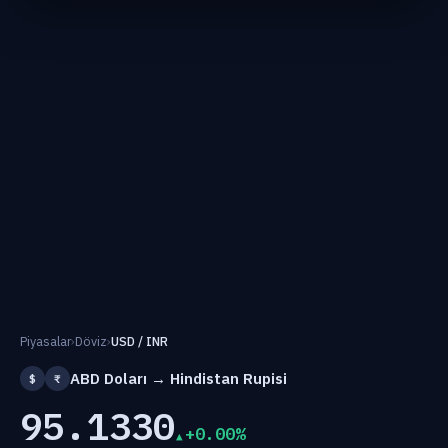
Piyasalar
›
Döviz
›
USD / INR
ABD Doları → Hindistan Rupisi
$
₹
95.1330
+0.00%