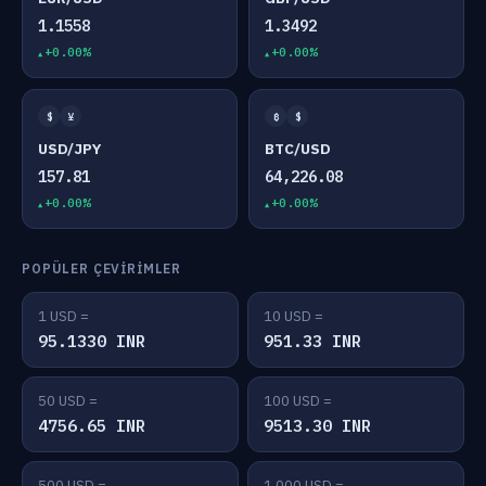
1.1558
1.3492
+0.00%
+0.00%
$
¥
₿
$
USD/JPY
BTC/USD
157.81
64,226.08
+0.00%
+0.00%
POPÜLER ÇEVIRIMLER
1 USD =
10 USD =
95.1330 INR
951.33 INR
50 USD =
100 USD =
4756.65 INR
9513.30 INR
500 USD =
1,000 USD =