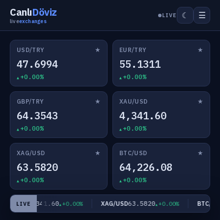
Canlı
Döviz
☰
☾
LIVE
live
exchanges
★
★
USD/TRY
EUR/TRY
47.6994
55.1311
+0.00%
+0.00%
★
★
GBP/TRY
XAU/USD
64.3543
4,341.60
+0.00%
+0.00%
★
★
XAG/USD
BTC/USD
63.5820
64,226.08
+0.00%
+0.00%
4,341.60
63.5820
AU/USD
XAG/USD
BTC/USD
+0.00%
+0.00%
LIVE