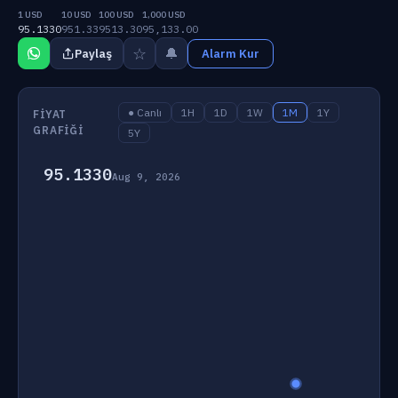
1 USD
10 USD
100 USD
1,000 USD
95.1330
951.33
9513.30
95,133.00
☆
🔔
Paylaş
Alarm Kur
● Canlı
1H
1D
1W
1M
1Y
FIYAT
GRAFIĞI
5Y
95.1330
Aug 9, 2026