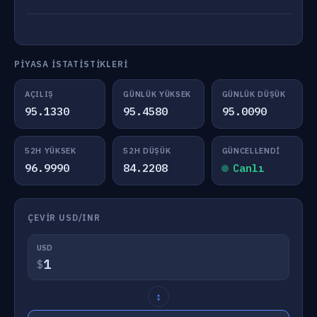
PIYASA İSTATISTIKLERI
AÇILIŞ
GÜNLÜK YÜKSEK
GÜNLÜK DÜŞÜK
95.1330
95.4580
95.0090
52H YÜKSEK
52H DÜŞÜK
GÜNCELLENDI
96.9990
84.2208
Canlı
ÇEVIR USD/INR
USD
$
↕