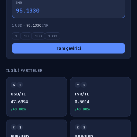
INR
95.1330
1 USD =
95.1330
INR
1
10
100
1000
Tam çevirici
İLGILI PARITELER
$
₺
₹
₺
USD/TL
INR/TL
47.6994
0.5014
+0.00%
+0.00%
€
$
£
$
EUR/USD
GBP/USD