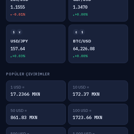
1.1555
1.3470
-0.01%
+0.00%
$
¥
₿
$
USD/JPY
BTC/USD
157.64
64,226.08
+0.03%
+0.00%
POPÜLER ÇEVIRIMLER
1 USD =
10 USD =
17.2366 MXN
172.37 MXN
50 USD =
100 USD =
861.83 MXN
1723.66 MXN
500 USD =
1,000 USD =