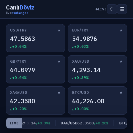
Canlı
Döviz
☰
☾
LIVE
live
exchanges
★
★
USD/TRY
EUR/TRY
47.5863
54.9876
+0.04%
+0.03%
★
★
GBP/TRY
XAU/USD
64.0979
4,293.14
+0.04%
+0.39%
★
★
XAG/USD
BTC/USD
62.3580
64,226.08
+0.20%
+0.00%
4,293.14
62.3580
AU/USD
XAG/USD
BTC/USD
+0.39%
+0.20%
LIVE