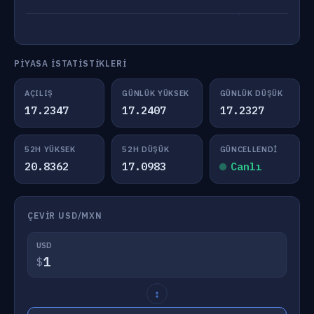
PIYASA İSTATISTIKLERI
AÇILIŞ
GÜNLÜK YÜKSEK
GÜNLÜK DÜŞÜK
17.2347
17.2407
17.2327
52H YÜKSEK
52H DÜŞÜK
GÜNCELLENDI
20.8362
17.0983
Canlı
ÇEVIR USD/MXN
USD
$
↕