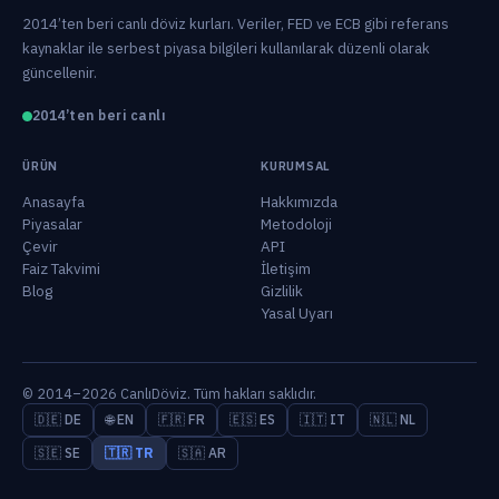
2014’ten beri canlı döviz kurları. Veriler, FED ve ECB gibi referans
kaynaklar ile serbest piyasa bilgileri kullanılarak düzenli olarak
güncellenir.
2014’ten beri canlı
ÜRÜN
KURUMSAL
Anasayfa
Hakkımızda
Piyasalar
Metodoloji
Çevir
API
Faiz Takvimi
İletişim
Blog
Gizlilik
Yasal Uyarı
© 2014–2026 CanlıDöviz. Tüm hakları saklıdır.
🇩🇪 DE
🌐 EN
🇫🇷 FR
🇪🇸 ES
🇮🇹 IT
🇳🇱 NL
🇸🇪 SE
🇹🇷 TR
🇸🇦 AR