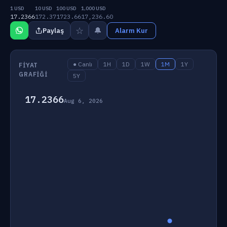
1 USD
10 USD
100 USD
1,000 USD
17.2366
172.37
1723.66
17,236.60
☆
🔔
Paylaş
Alarm Kur
● Canlı
1H
1D
1W
1M
1Y
FIYAT
GRAFIĞI
5Y
17.2366
Aug 6, 2026