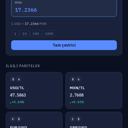
MXN
17.2366
1 USD =
17.2366
MXN
1
10
100
1000
Tam çevirici
İLGILI PARITELER
$
₺
$
₺
USD/TL
MXN/TL
47.5863
2.7608
+0.04%
+0.03%
€
$
£
$
EUR/USD
GBP/USD