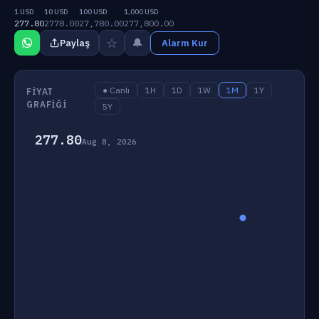
1 USD
10 USD
100 USD
1,000 USD
277.80
2778.00
27,780.00
277,800.00
☆
🔔
Paylaş
Alarm Kur
● Canlı
1H
1D
1W
1M
1Y
FIYAT
GRAFIĞI
5Y
277.80
Aug 8, 2026