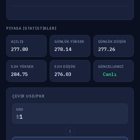
PIYASA İSTATISTIKLERI
AÇILIŞ
GÜNLÜK YÜKSEK
GÜNLÜK DÜŞÜK
277.80
278.14
277.26
52H YÜKSEK
52H DÜŞÜK
GÜNCELLENDI
284.75
276.03
Canlı
ÇEVIR USD/PKR
USD
$
↕