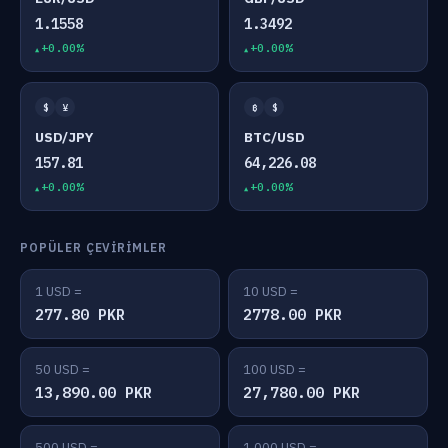
1.1558
1.3492
+0.00%
+0.00%
$
¥
₿
$
USD/JPY
BTC/USD
157.81
64,226.08
+0.00%
+0.00%
POPÜLER ÇEVIRIMLER
1 USD =
10 USD =
277.80 PKR
2778.00 PKR
50 USD =
100 USD =
13,890.00 PKR
27,780.00 PKR
500 USD =
1,000 USD =