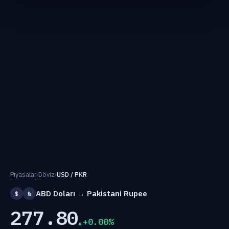
Piyasalar
›
Döviz
›
USD / PKR
ABD Doları → Pakistani Rupee
$
₨
277.80
+0.00%