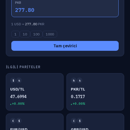
PKR
277.80
1 USD =
277.80
PKR
1
10
100
1000
Tam çevirici
İLGILI PARITELER
$
₺
₨
₺
USD/TL
PKR/TL
47.6994
0.1717
+0.00%
+0.00%
€
$
£
$
EUR/USD
GBP/USD