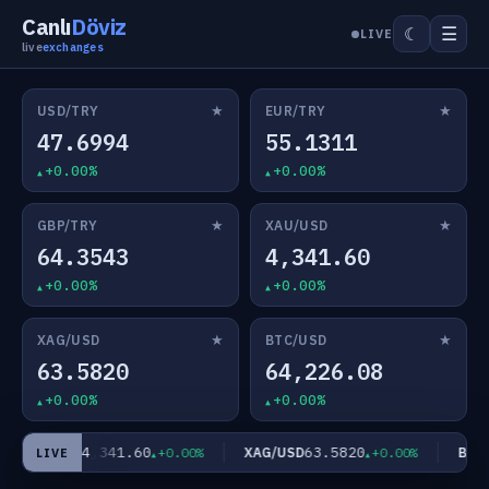
Canlı
Döviz
☰
☾
LIVE
live
exchanges
★
★
USD/TRY
EUR/TRY
47.6994
55.1311
+0.00%
+0.00%
★
★
GBP/TRY
XAU/USD
64.3543
4,341.60
+0.00%
+0.00%
★
★
XAG/USD
BTC/USD
63.5820
64,226.08
+0.00%
+0.00%
4,341.60
63.5820
XAU/USD
XAG/USD
BTC/U
+0.00%
+0.00%
LIVE