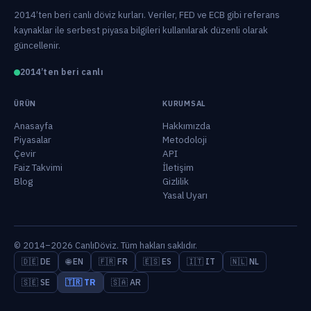
2014’ten beri canlı döviz kurları. Veriler, FED ve ECB gibi referans
kaynaklar ile serbest piyasa bilgileri kullanılarak düzenli olarak
güncellenir.
2014’ten beri canlı
ÜRÜN
KURUMSAL
Anasayfa
Hakkımızda
Piyasalar
Metodoloji
Çevir
API
Faiz Takvimi
İletişim
Blog
Gizlilik
Yasal Uyarı
© 2014–2026 CanlıDöviz. Tüm hakları saklıdır.
🇩🇪 DE
🌐 EN
🇫🇷 FR
🇪🇸 ES
🇮🇹 IT
🇳🇱 NL
🇸🇪 SE
🇹🇷 TR
🇸🇦 AR