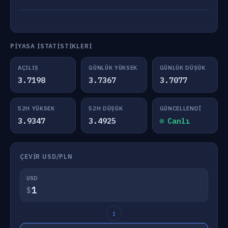
PIYASA İSTATISTIKLERI
AÇILIŞ
GÜNLÜK YÜKSEK
GÜNLÜK DÜŞÜK
3.7198
3.7367
3.7077
52H YÜKSEK
52H DÜŞÜK
GÜNCELLENDI
3.9347
3.4925
Canlı
ÇEVIR USD/PLN
USD
$
↕