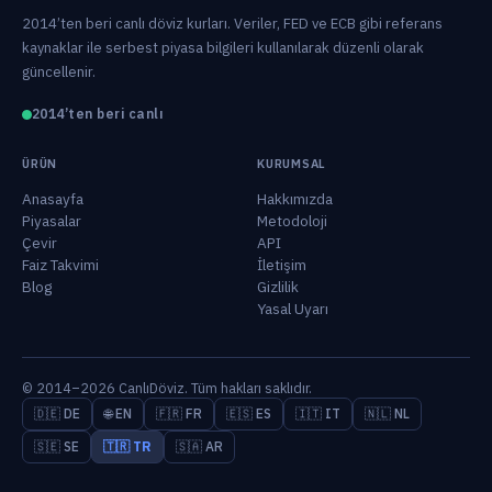
2014’ten beri canlı döviz kurları. Veriler, FED ve ECB gibi referans
kaynaklar ile serbest piyasa bilgileri kullanılarak düzenli olarak
güncellenir.
2014’ten beri canlı
ÜRÜN
KURUMSAL
Anasayfa
Hakkımızda
Piyasalar
Metodoloji
Çevir
API
Faiz Takvimi
İletişim
Blog
Gizlilik
Yasal Uyarı
© 2014–2026 CanlıDöviz. Tüm hakları saklıdır.
🇩🇪 DE
🌐 EN
🇫🇷 FR
🇪🇸 ES
🇮🇹 IT
🇳🇱 NL
🇸🇪 SE
🇹🇷 TR
🇸🇦 AR