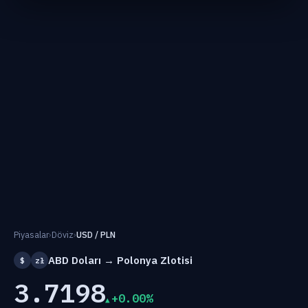
Piyasalar
›
Döviz
›
USD / PLN
ABD Doları → Polonya Zlotisi
$
zł
3.7198
+0.00%