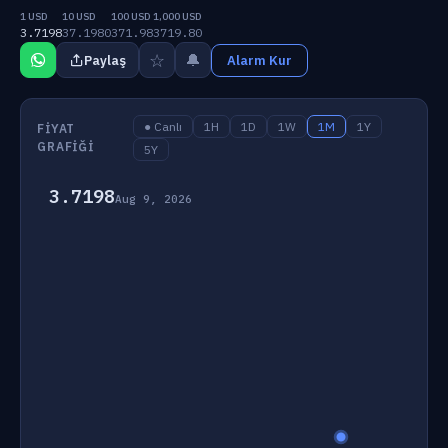
1 USD
10 USD
100 USD
1,000 USD
3.7198
37.1980
371.98
3719.80
☆
🔔
Paylaş
Alarm Kur
● Canlı
1H
1D
1W
1M
1Y
FIYAT
GRAFIĞI
5Y
3.7198
Aug 9, 2026