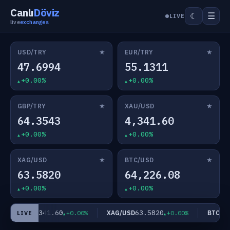
Canlı
Döviz
☰
☾
LIVE
live
exchanges
★
★
USD/TRY
EUR/TRY
47.6994
55.1311
+0.00%
+0.00%
★
★
GBP/TRY
XAU/USD
64.3543
4,341.60
+0.00%
+0.00%
★
★
XAG/USD
BTC/USD
63.5820
64,226.08
+0.00%
+0.00%
4,341.60
63.5820
XAU/USD
XAG/USD
BTC/USD
+0.00%
+0.00%
LIVE