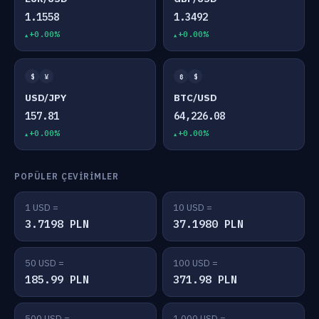
1.1558
1.3492
+0.00%
+0.00%
$
¥
₿
$
USD/JPY
BTC/USD
157.81
64,226.08
+0.00%
+0.00%
POPÜLER ÇEVIRIMLER
1 USD =
10 USD =
3.7198 PLN
37.1980 PLN
50 USD =
100 USD =
185.99 PLN
371.98 PLN
500 USD =
1,000 USD =