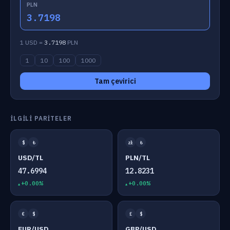
PLN
3.7198
1 USD =
3.7198
PLN
1
10
100
1000
Tam çevirici
İLGILI PARITELER
$
₺
zł
₺
USD/TL
PLN/TL
47.6994
12.8231
+0.00%
+0.00%
€
$
£
$
EUR/USD
GBP/USD