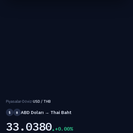
Piyasalar
›
Döviz
›
USD / THB
ABD Doları → Thai Baht
$
฿
33.0380
+0.00%