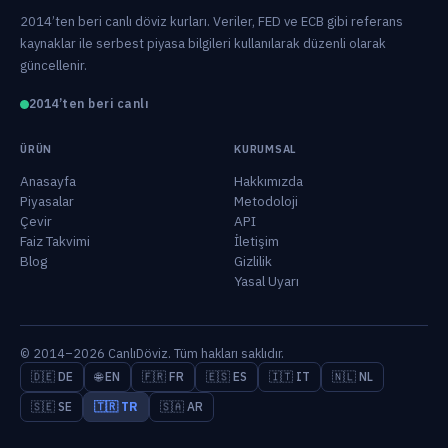
2014’ten beri canlı döviz kurları. Veriler, FED ve ECB gibi referans
kaynaklar ile serbest piyasa bilgileri kullanılarak düzenli olarak
güncellenir.
2014’ten beri canlı
ÜRÜN
KURUMSAL
Anasayfa
Hakkımızda
Piyasalar
Metodoloji
Çevir
API
Faiz Takvimi
İletişim
Blog
Gizlilik
Yasal Uyarı
© 2014–2026 CanlıDöviz. Tüm hakları saklıdır.
🇩🇪 DE
🌐 EN
🇫🇷 FR
🇪🇸 ES
🇮🇹 IT
🇳🇱 NL
🇸🇪 SE
🇹🇷 TR
🇸🇦 AR