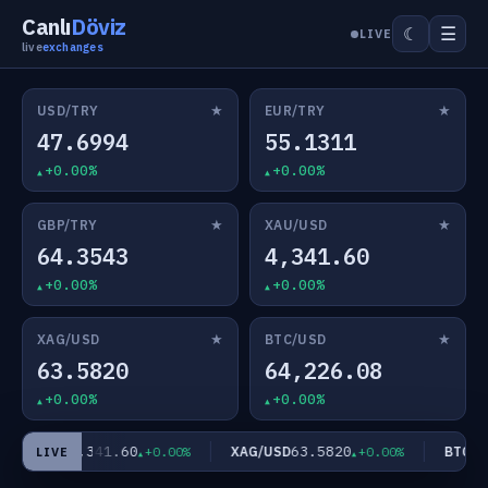
Canlı
Döviz
☰
☾
LIVE
live
exchanges
★
★
USD/TRY
EUR/TRY
47.6994
55.1311
+0.00%
+0.00%
★
★
GBP/TRY
XAU/USD
64.3543
4,341.60
+0.00%
+0.00%
★
★
XAG/USD
BTC/USD
63.5820
64,226.08
+0.00%
+0.00%
4,341.60
63.5820
XAU/USD
XAG/USD
BTC/US
+0.00%
+0.00%
LIVE