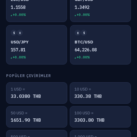
1.1558
1.3492
+0.00%
+0.00%
$
¥
₿
$
USD/JPY
BTC/USD
157.81
64,226.08
+0.00%
+0.00%
POPÜLER ÇEVIRIMLER
1 USD =
10 USD =
33.0380 THB
330.38 THB
50 USD =
100 USD =
1651.90 THB
3303.80 THB
500 USD =
1,000 USD =