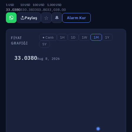
1 USD
10 USD
100 USD
1,000 USD
33.0380
330.38
3303.80
33,038.00
☆
🔔
Paylaş
Alarm Kur
● Canlı
1H
1D
1W
1M
1Y
FIYAT
GRAFIĞI
5Y
33.0380
Aug 8, 2026