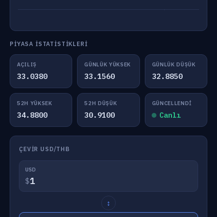
PIYASA İSTATISTIKLERI
AÇILIŞ
GÜNLÜK YÜKSEK
GÜNLÜK DÜŞÜK
33.0380
33.1560
32.8850
52H YÜKSEK
52H DÜŞÜK
GÜNCELLENDI
34.8800
30.9100
Canlı
ÇEVIR USD/THB
USD
$
↕