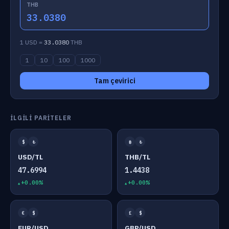
THB
33.0380
1 USD =
33.0380
THB
1
10
100
1000
Tam çevirici
İLGILI PARITELER
$
₺
฿
₺
USD/TL
THB/TL
47.6994
1.4438
+0.00%
+0.00%
€
$
£
$
EUR/USD
GBP/USD