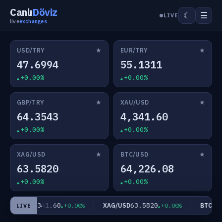
Canlı
Döviz
☰
☾
LIVE
live
exchanges
★
★
USD/TRY
EUR/TRY
47.6994
55.1311
+0.00%
+0.00%
★
★
GBP/TRY
XAU/USD
64.3543
4,341.60
+0.00%
+0.00%
★
★
XAG/USD
BTC/USD
63.5820
64,226.08
+0.00%
+0.00%
4,341.60
63.5820
XAU/USD
XAG/USD
BTC/USD
+0.00%
+0.00%
LIVE