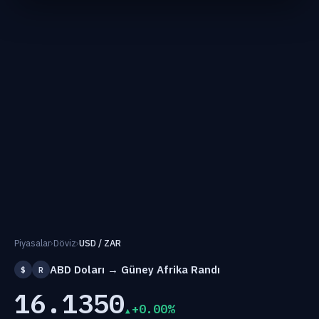
Piyasalar
›
Döviz
›
USD / ZAR
ABD Doları → Güney Afrika Randı
$
R
16.1350
+0.00%