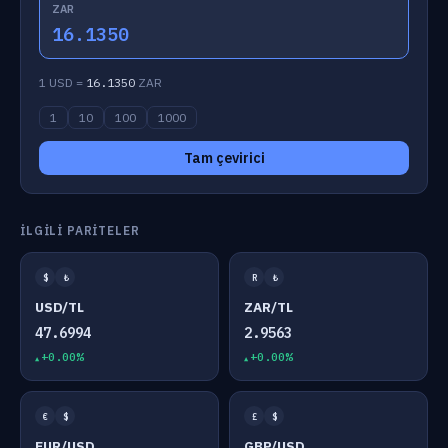
ZAR
16.1350
1 USD =
16.1350
ZAR
1
10
100
1000
Tam çevirici
İLGILI PARITELER
$
₺
R
₺
USD/TL
ZAR/TL
47.6994
2.9563
+0.00%
+0.00%
€
$
£
$
EUR/USD
GBP/USD