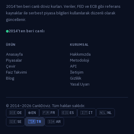
2014’ten beri canlı döviz kurları. Veriler, FED ve ECB gibi referans
kaynaklar ile serbest piyasa bilgileri kullanılarak düzenli olarak
güncellenir.
2014’ten beri canlı
ÜRÜN
KURUMSAL
Anasayfa
Hakkımızda
Piyasalar
Metodoloji
Çevir
API
Faiz Takvimi
İletişim
Blog
Gizlilik
Yasal Uyarı
© 2014–2026 CanlıDöviz. Tüm hakları saklıdır.
🇩🇪 DE
🌐 EN
🇫🇷 FR
🇪🇸 ES
🇮🇹 IT
🇳🇱 NL
🇸🇪 SE
🇹🇷 TR
🇸🇦 AR