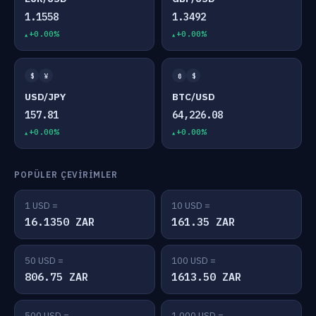
1.1558
1.3492
+0.00%
+0.00%
$
¥
₿
$
USD/JPY
BTC/USD
157.81
64,226.08
+0.00%
+0.00%
POPÜLER ÇEVIRIMLER
1 USD =
10 USD =
16.1350 ZAR
161.35 ZAR
50 USD =
100 USD =
806.75 ZAR
1613.50 ZAR
500 USD =
1,000 USD =