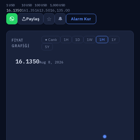
1 USD
10 USD
100 USD
1,000 USD
16.1350
161.35
1613.50
16,135.00
☆
🔔
Paylaş
Alarm Kur
● Canlı
1H
1D
1W
1M
1Y
FIYAT
GRAFIĞI
5Y
16.1350
Aug 8, 2026