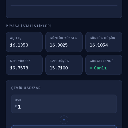
PIYASA İSTATISTIKLERI
AÇILIŞ
GÜNLÜK YÜKSEK
GÜNLÜK DÜŞÜK
16.1350
16.3825
16.1054
52H YÜKSEK
52H DÜŞÜK
GÜNCELLENDI
19.7578
15.7100
Canlı
ÇEVIR USD/ZAR
USD
$
↕