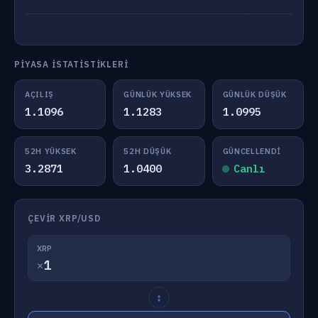
PIYASA İSTATISTIKLERI
AÇILIŞ
GÜNLÜK YÜKSEK
GÜNLÜK DÜŞÜK
1.1096
1.1283
1.0995
52H YÜKSEK
52H DÜŞÜK
GÜNCELLENDI
3.2871
1.0400
Canlı
ÇEVIR XRP/USD
XRP
✕
↕