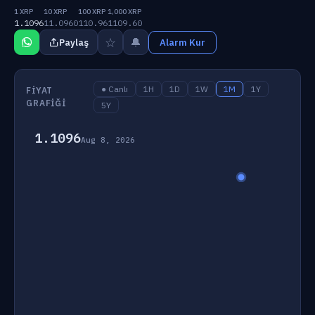
1 XRP
10 XRP
100 XRP
1,000 XRP
1.1096
11.0960
110.96
1109.60
☆
🔔
Paylaş
Alarm Kur
● Canlı
1H
1D
1W
1M
1Y
FIYAT
GRAFIĞI
5Y
1.1096
Aug 8, 2026