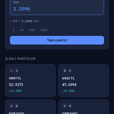
USD
1.1096
1 XRP =
1.1096
USD
1
10
100
1000
Tam çevirici
İLGILI PARITELER
✕
₺
$
₺
XRP/TL
USD/TL
52.9273
47.6994
+0.00%
+0.00%
€
$
£
$
EUR/USD
GBP/USD