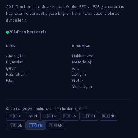
2014’ten beri canlı döviz kurları. Veriler, FED ve ECB gibi referans
kaynaklar ile serbest piyasa bilgileri kullanılarak düzenli olarak
güncellenir.
2014’ten beri canlı
ÜRÜN
KURUMSAL
Anasayfa
Hakkımızda
Piyasalar
Metodoloji
Çevir
API
Faiz Takvimi
İletişim
Blog
Gizlilik
Yasal Uyarı
© 2014–2026 CanlıDöviz. Tüm hakları saklıdır.
🇩🇪 DE
🌐 EN
🇫🇷 FR
🇪🇸 ES
🇮🇹 IT
🇳🇱 NL
🇸🇪 SE
🇹🇷 TR
🇸🇦 AR