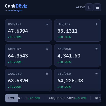
Canlı
Döviz
☰
☾
LIVE
live
exchanges
★
★
USD/TRY
EUR/TRY
47.6994
55.1311
+0.00%
+0.00%
★
★
GBP/TRY
XAU/USD
64.3543
4,341.60
+0.00%
+0.00%
★
★
XAG/USD
BTC/USD
63.5820
64,226.08
+0.00%
+0.00%
4,341.60
63.5820
AU/USD
XAG/USD
BTC/USD
+0.00%
+0.00%
LIVE