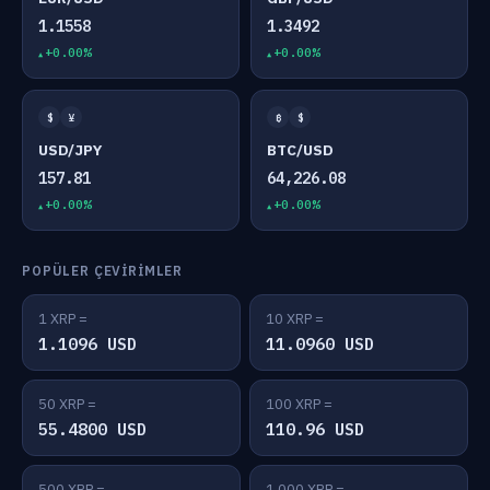
1.1558
1.3492
+0.00%
+0.00%
$
¥
₿
$
USD/JPY
BTC/USD
157.81
64,226.08
+0.00%
+0.00%
POPÜLER ÇEVIRIMLER
1 XRP =
10 XRP =
1.1096 USD
11.0960 USD
50 XRP =
100 XRP =
55.4800 USD
110.96 USD
500 XRP =
1,000 XRP =