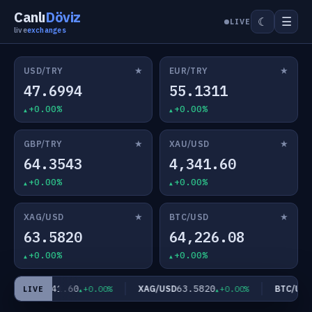
Canlı
Döviz
☰
☾
LIVE
live
exchanges
★
★
USD/TRY
EUR/TRY
47.6994
55.1311
+0.00%
+0.00%
★
★
GBP/TRY
XAU/USD
64.3543
4,341.60
+0.00%
+0.00%
★
★
XAG/USD
BTC/USD
63.5820
64,226.08
+0.00%
+0.00%
4,341.60
63.5820
6
AU/USD
XAG/USD
BTC/USD
+0.00%
+0.00%
LIVE