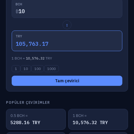
BCH
₿
↕
TRY
105,763.17
1 BCH =
10,576.32
TRY
1
10
100
1000
Tam çevirici
POPÜLER ÇEVIRIMLER
0.5 BCH =
1 BCH =
5288.16 TRY
10,576.32 TRY