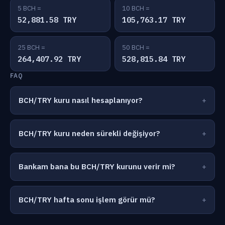
5 BCH =
10 BCH =
52,881.58 TRY
105,763.17 TRY
25 BCH =
50 BCH =
264,407.92 TRY
528,815.84 TRY
FAQ
BCH/TRY kuru nasıl hesaplanıyor?
BCH/TRY kuru neden sürekli değişiyor?
Bankam bana bu BCH/TRY kurunu verir mi?
BCH/TRY hafta sonu işlem görür mü?