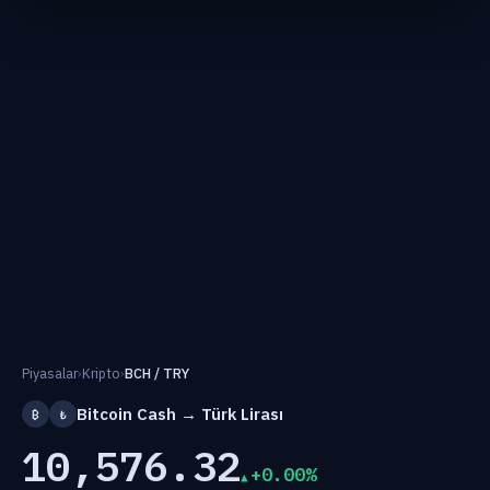
Piyasalar
›
Kripto
›
BCH / TRY
Bitcoin Cash → Türk Lirası
₿
₺
10,576.32
+0.00%