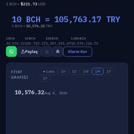
1 BCH =
$
221.73
USD
10 BCH =
105,763.17
TRY
1 BCH =
10,576.32
TRY
1 BCH
10 BCH
100 BCH
1,000 BCH
10,576.32
105,763.17
1,057,631.67
10,576,316.73
☆
🔔
Paylaş
Alarm Kur
● Canlı
1H
1D
1W
1M
1Y
FIYAT
GRAFIĞI
5Y
10,576.32
Aug 8, 2026