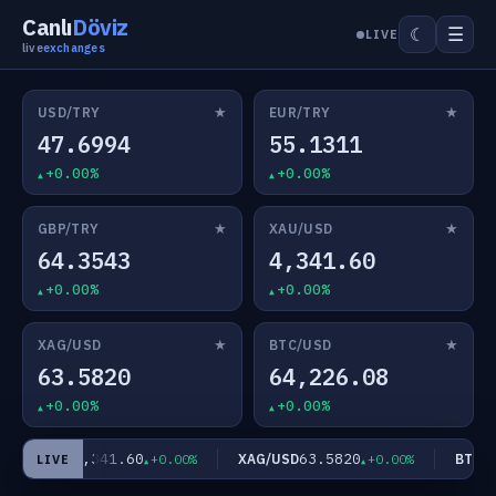
Canlı
Döviz
☰
☾
LIVE
live
exchanges
★
★
USD/TRY
EUR/TRY
47.6994
55.1311
+0.00%
+0.00%
★
★
GBP/TRY
XAU/USD
64.3543
4,341.60
+0.00%
+0.00%
★
★
XAG/USD
BTC/USD
63.5820
64,226.08
+0.00%
+0.00%
4,341.60
63.5820
XAU/USD
XAG/USD
BTC/US
+0.00%
+0.00%
LIVE