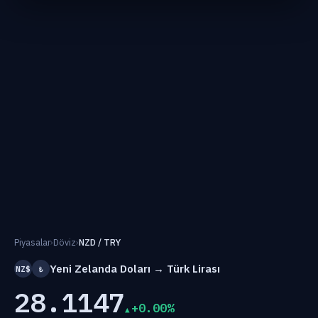
Piyasalar
›
Döviz
›
NZD / TRY
Yeni Zelanda Doları → Türk Lirası
NZ$
₺
28.1147
+0.00%