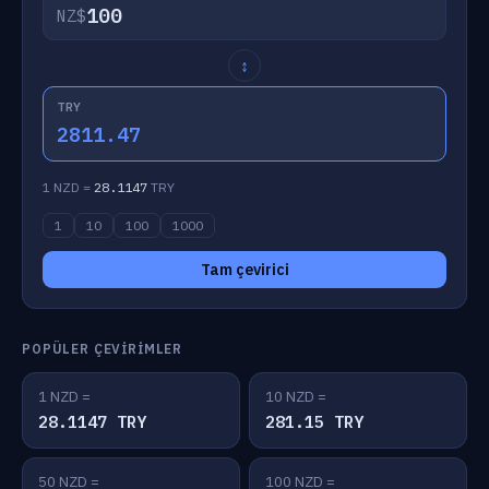
NZ$
↕
TRY
2811.47
1 NZD =
28.1147
TRY
1
10
100
1000
Tam çevirici
POPÜLER ÇEVIRIMLER
1 NZD =
10 NZD =
28.1147 TRY
281.15 TRY
50 NZD =
100 NZD =