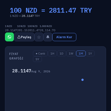
100 NZD =
2811.47
TRY
1 NZD =
28.1147
TRY
1 NZD
10 NZD
100 NZD
1,000 NZD
28.1147
281.15
2811.47
28,114.70
☆
🔔
Paylaş
Alarm Kur
● Canlı
1H
1D
1W
1M
1Y
FIYAT
GRAFIĞI
5Y
28.1147
Aug 9, 2026