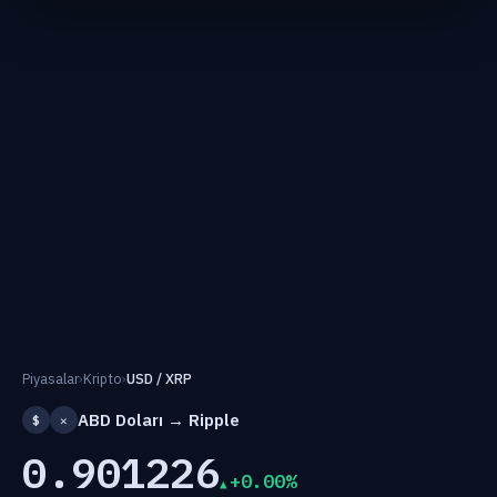
Piyasalar
›
Kripto
›
USD / XRP
ABD Doları → Ripple
$
✕
0.901226
+0.00%