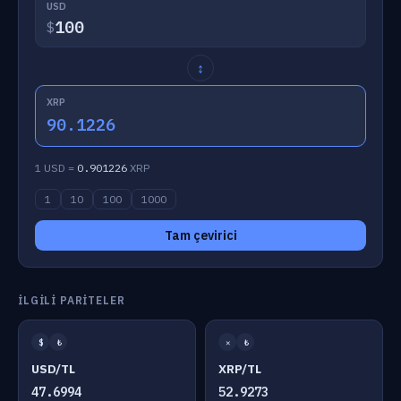
USD
$
↕
XRP
90.1226
1 USD =
0.901226
XRP
1
10
100
1000
Tam çevirici
İLGILI PARITELER
$
₺
✕
₺
USD/TL
XRP/TL
47.6994
52.9273