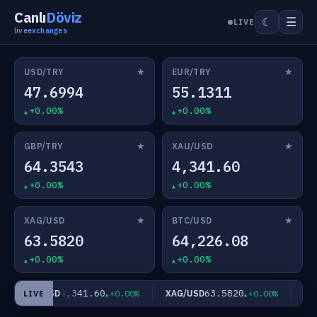
Canlı
Döviz
☰
☾
LIVE
live
exchanges
★
★
USD/TRY
EUR/TRY
47.6994
55.1311
+0.00%
+0.00%
★
★
GBP/TRY
XAU/USD
64.3543
4,341.60
+0.00%
+0.00%
★
★
XAG/USD
BTC/USD
63.5820
64,226.08
+0.00%
+0.00%
4,341.60
63.5820
XAU/USD
XAG/USD
BTC
+0.00%
+0.00%
LIVE