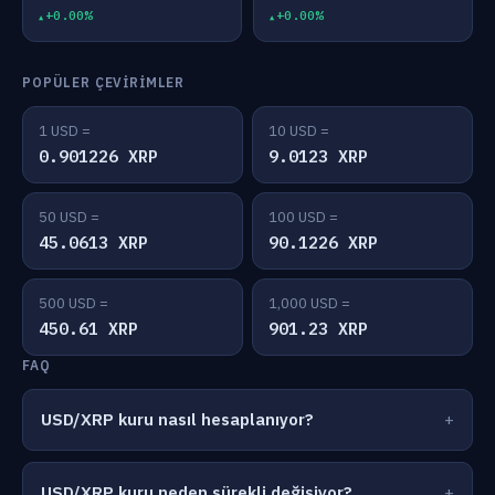
+0.00%
+0.00%
POPÜLER ÇEVIRIMLER
1 USD =
10 USD =
0.901226 XRP
9.0123 XRP
50 USD =
100 USD =
45.0613 XRP
90.1226 XRP
500 USD =
1,000 USD =
450.61 XRP
901.23 XRP
FAQ
USD/XRP kuru nasıl hesaplanıyor?
USD/XRP kuru neden sürekli değişiyor?