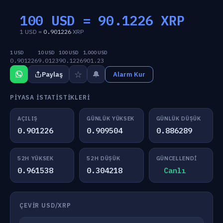
100 USD =
90.1226
XRP
1 USD =
0.901226
XRP
1 USD
10 USD
100 USD
1,000 USD
0.901226
9.0123
90.1226
901.23
☆
🔔
Paylaş
Alarm Kur
PIYASA İSTATISTIKLERI
AÇILIŞ
GÜNLÜK YÜKSEK
GÜNLÜK DÜŞÜK
0.901226
0.909504
0.886289
52H YÜKSEK
52H DÜŞÜK
GÜNCELLENDI
0.961538
0.304218
Canlı
ÇEVIR USD/XRP