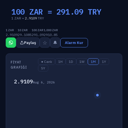
100 ZAR =
291.09
TRY
1 ZAR =
2.9109
TRY
1 ZAR
10 ZAR
100 ZAR
1,000 ZAR
2.9109
29.1085
291.09
2910.85
☆
🔔
Paylaş
Alarm Kur
● Canlı
1H
1D
1W
1M
1Y
FIYAT
GRAFIĞI
5Y
2.9109
Aug 6, 2026