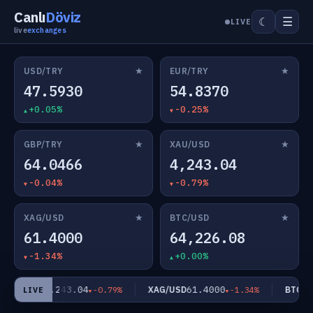
Canlı
Döviz
☰
☾
LIVE
live
exchanges
★
★
USD/TRY
EUR/TRY
47.5930
54.8370
+0.05%
-0.25%
★
★
GBP/TRY
XAU/USD
64.0466
4,243.04
-0.04%
-0.79%
★
★
XAG/USD
BTC/USD
61.4000
64,226.08
-1.34%
+0.00%
4,243.04
61.4000
XAU/USD
XAG/USD
BTC/US
-0.79%
-1.34%
LIVE