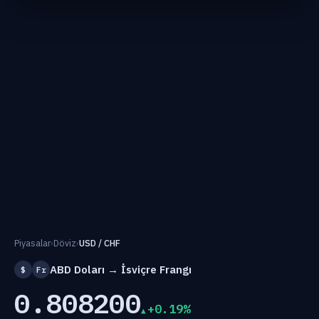
Piyasalar
›
Döviz
›
USD / CHF
ABD Doları → İsviçre Frangı
$
Fr
0.808200
+0.19%