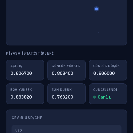
PIYASA İSTATISTIKLERI
AÇILIŞ
GÜNLÜK YÜKSEK
GÜNLÜK DÜŞÜK
0.806700
0.808400
0.806000
52H YÜKSEK
52H DÜŞÜK
GÜNCELLENDI
0.883820
0.763200
Canlı
ÇEVIR USD/CHF
USD