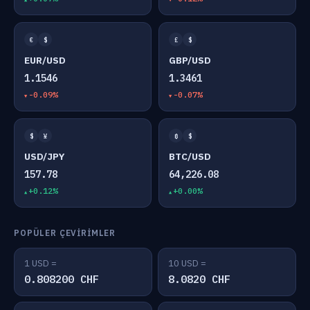
€
$
£
$
EUR/USD
GBP/USD
1.1546
1.3461
-0.09%
-0.07%
$
¥
₿
$
USD/JPY
BTC/USD
157.78
64,226.08
+0.12%
+0.00%
POPÜLER ÇEVIRIMLER
1 USD =
10 USD =
0.808200 CHF
8.0820 CHF