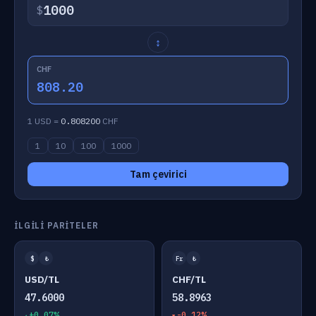
$
↕
CHF
808.20
1 USD =
0.808200
CHF
1
10
100
1000
Tam çevirici
İLGILI PARITELER
$
₺
Fr
₺
USD/TL
CHF/TL
47.6000
58.8963
+0.07%
-0.12%