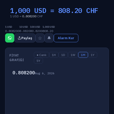
1,000 USD =
808.20
CHF
1 USD =
0.808200
CHF
1 USD
10 USD
100 USD
1,000 USD
0.808200
8.0820
80.8200
808.20
☆
🔔
Paylaş
Alarm Kur
● Canlı
1H
1D
1W
1M
1Y
FIYAT
GRAFIĞI
5Y
0.808200
Aug 6, 2026