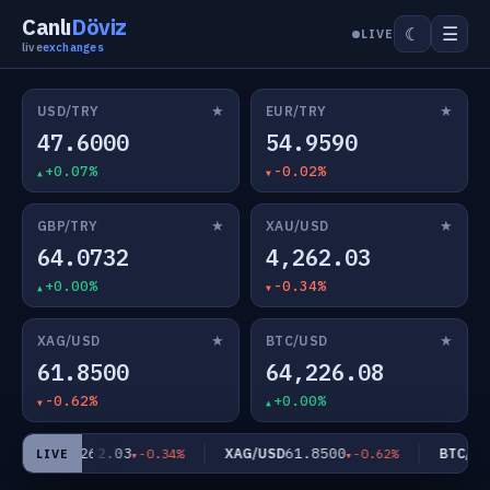
Canlı
Döviz
☰
☾
LIVE
live
exchanges
★
★
USD/TRY
EUR/TRY
47.6000
54.9590
+0.07%
-0.02%
★
★
GBP/TRY
XAU/USD
64.0732
4,262.03
+0.00%
-0.34%
★
★
XAG/USD
BTC/USD
61.8500
64,226.08
-0.62%
+0.00%
4,262.03
61.8500
AU/USD
XAG/USD
BTC/USD
-0.34%
-0.62%
LIVE