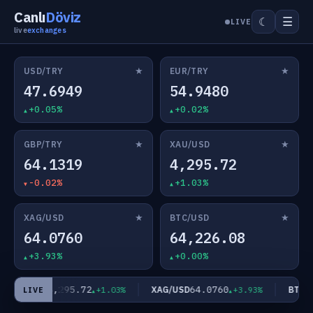
Canlı
Döviz
☰
☾
LIVE
live
exchanges
★
★
USD/TRY
EUR/TRY
47.6949
54.9480
+0.05%
+0.02%
★
★
GBP/TRY
XAU/USD
64.1319
4,295.72
-0.02%
+1.03%
★
★
XAG/USD
BTC/USD
64.0760
64,226.08
+3.93%
+0.00%
4,295.72
64.0760
XAU/USD
XAG/USD
BTC/US
+1.03%
+3.93%
LIVE