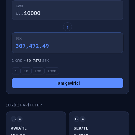
KWD
د.ك
↕
SEK
307,472.49
1 KWD =
30.7472
SEK
1
10
100
1000
Tam çevirici
İLGILI PARITELER
د.ك
₺
kr
₺
KWD/TL
SEK/TL