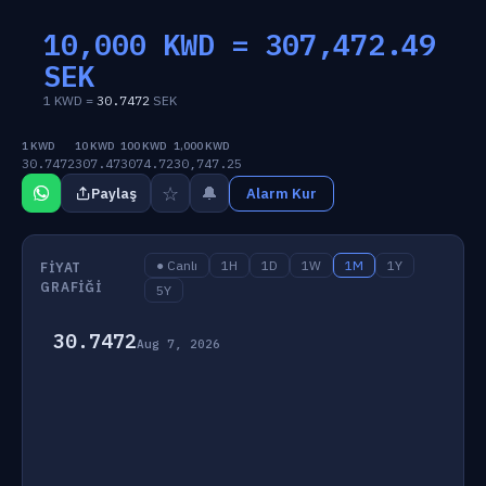
10,000 KWD =
307,472.49
SEK
1 KWD =
30.7472
SEK
1 KWD
10 KWD
100 KWD
1,000 KWD
30.7472
307.47
3074.72
30,747.25
☆
🔔
Paylaş
Alarm Kur
● Canlı
1H
1D
1W
1M
1Y
FIYAT
GRAFIĞI
5Y
30.7472
Aug 7, 2026