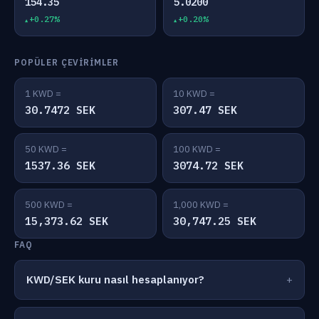
154.35
5.0200
+0.27%
+0.20%
POPÜLER ÇEVIRIMLER
1 KWD =
10 KWD =
30.7472 SEK
307.47 SEK
50 KWD =
100 KWD =
1537.36 SEK
3074.72 SEK
500 KWD =
1,000 KWD =
15,373.62 SEK
30,747.25 SEK
FAQ
KWD/SEK kuru nasıl hesaplanıyor?