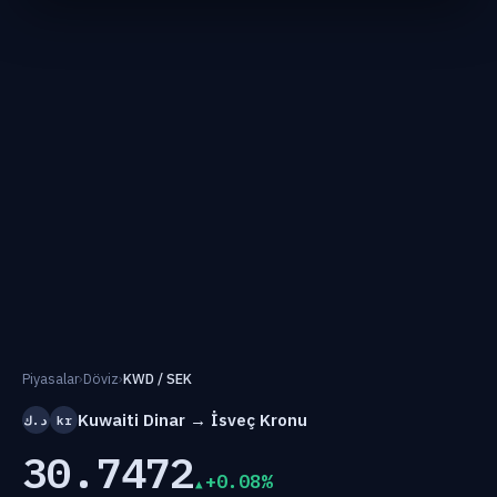
Piyasalar
›
Döviz
›
KWD / SEK
Kuwaiti Dinar → İsveç Kronu
د.ك
kr
30.7472
+0.08%