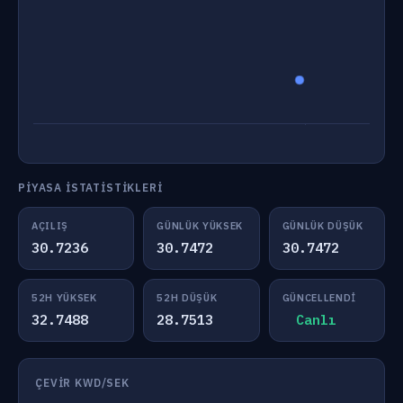
PIYASA İSTATISTIKLERI
AÇILIŞ
GÜNLÜK YÜKSEK
GÜNLÜK DÜŞÜK
30.7236
30.7472
30.7472
52H YÜKSEK
52H DÜŞÜK
GÜNCELLENDI
32.7488
28.7513
Canlı
ÇEVIR KWD/SEK