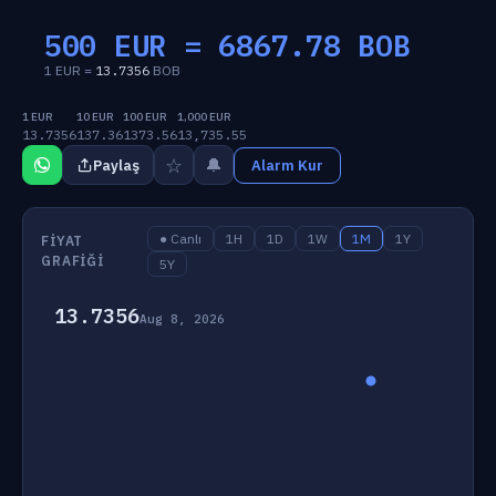
500 EUR =
6867.78
BOB
1 EUR =
13.7356
BOB
1 EUR
10 EUR
100 EUR
1,000 EUR
13.7356
137.36
1373.56
13,735.55
☆
🔔
Paylaş
Alarm Kur
● Canlı
1H
1D
1W
1M
1Y
FIYAT
GRAFIĞI
5Y
13.7356
Aug 8, 2026