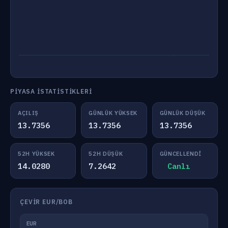
PIYASA İSTATISTIKLERI
AÇILIŞ
GÜNLÜK YÜKSEK
GÜNLÜK DÜŞÜK
13.7356
13.7356
13.7356
52H YÜKSEK
52H DÜŞÜK
GÜNCELLENDI
14.0280
7.2642
Canlı
ÇEVIR EUR/BOB
EUR