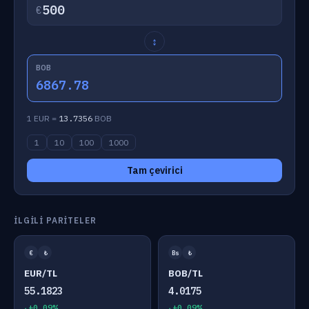
€
↕
BOB
6867.78
1 EUR =
13.7356
BOB
1
10
100
1000
Tam çevirici
İLGILI PARITELER
€
₺
Bs
₺
EUR/TL
BOB/TL
55.1823
4.0175
+0.09%
+0.09%