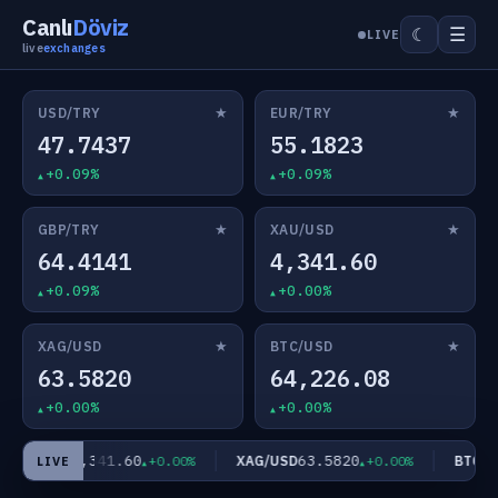
Canlı
Döviz
☰
☾
LIVE
live
exchanges
★
★
USD/TRY
EUR/TRY
47.7437
55.1823
+0.09%
+0.09%
★
★
GBP/TRY
XAU/USD
64.4141
4,341.60
+0.09%
+0.00%
★
★
XAG/USD
BTC/USD
63.5820
64,226.08
+0.00%
+0.00%
4,341.60
63.5820
XAU/USD
XAG/USD
BTC/US
+0.00%
+0.00%
LIVE