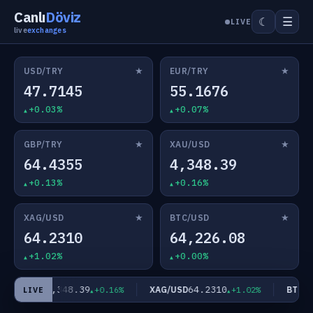
Canlı
Döviz
☰
☾
LIVE
live
exchanges
★
★
USD/TRY
EUR/TRY
47.7145
55.1676
+0.03%
+0.07%
★
★
GBP/TRY
XAU/USD
64.4355
4,348.39
+0.13%
+0.16%
★
★
XAG/USD
BTC/USD
64.2310
64,226.08
+1.02%
+0.00%
4,348.39
64.2310
XAU/USD
XAG/USD
BTC/US
+0.16%
+1.02%
LIVE