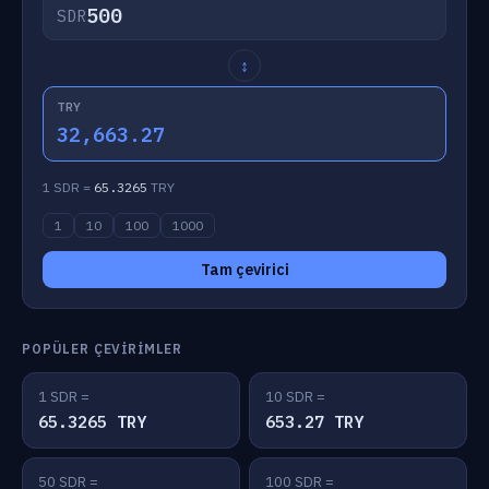
SDR
↕
TRY
32,663.27
1 SDR =
65.3265
TRY
1
10
100
1000
Tam çevirici
POPÜLER ÇEVIRIMLER
1 SDR =
10 SDR =
65.3265 TRY
653.27 TRY
50 SDR =
100 SDR =