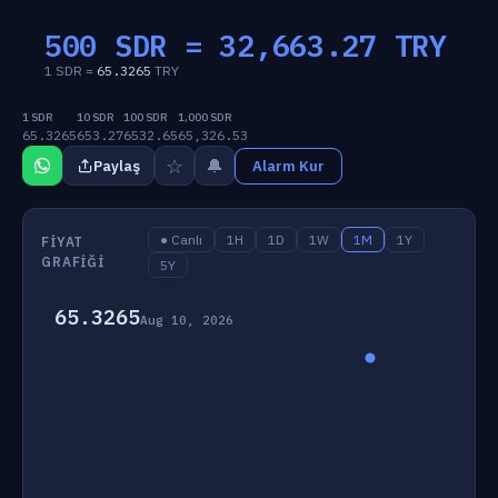
500 SDR =
32,663.27
TRY
1 SDR =
65.3265
TRY
1 SDR
10 SDR
100 SDR
1,000 SDR
65.3265
653.27
6532.65
65,326.53
☆
🔔
Paylaş
Alarm Kur
● Canlı
1H
1D
1W
1M
1Y
FIYAT
GRAFIĞI
5Y
65.3265
Aug 10, 2026