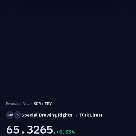
Piyasalar
›
Döviz
›
SDR / TRY
Special Drawing Rights → Türk Lirası
SDR
₺
65.3265
+0.03%