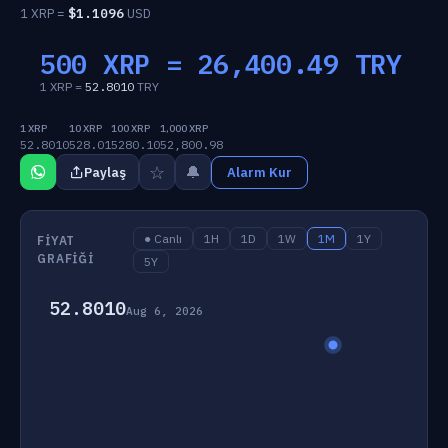
1 XRP =
$
1.1096
USD
500 XRP =
26,400.49
TRY
1 XRP =
52.8010
TRY
1 XRP
10 XRP
100 XRP
1,000 XRP
52.8010
528.01
5280.10
52,800.98
☆
🔔
Paylaş
Alarm Kur
● Canlı
1H
1D
1W
1M
1Y
FIYAT
GRAFIĞI
5Y
52.8010
Aug 6, 2026