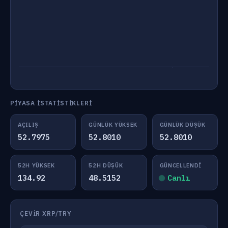
PIYASA İSTATISTIKLERI
AÇILIŞ
GÜNLÜK YÜKSEK
GÜNLÜK DÜŞÜK
52.7975
52.8010
52.8010
52H YÜKSEK
52H DÜŞÜK
GÜNCELLENDI
134.92
48.5152
Canlı
ÇEVIR XRP/TRY