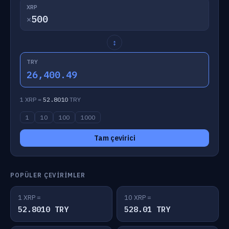
XRP
✕
↕
TRY
26,400.49
1 XRP =
52.8010
TRY
1
10
100
1000
Tam çevirici
POPÜLER ÇEVIRIMLER
1 XRP =
10 XRP =
52.8010 TRY
528.01 TRY