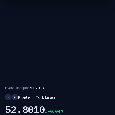
Piyasalar
›
Kripto
›
XRP / TRY
Ripple → Türk Lirası
✕
₺
52.8010
+0.04%