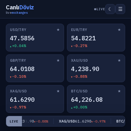
Canlı
Döviz
☰
☾
LIVE
live
exchanges
★
★
USD/TRY
EUR/TRY
47.5856
54.8221
+0.04%
-0.27%
★
★
GBP/TRY
XAU/USD
64.0108
4,238.90
-0.10%
-0.88%
★
★
XAG/USD
BTC/USD
61.6290
64,226.08
-0.97%
+0.00%
4,238.90
61.6290
AU/USD
XAG/USD
BTC/USD
-0.88%
-0.97%
LIVE