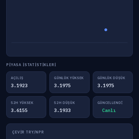
PIYASA İSTATISTIKLERI
AÇILIŞ
GÜNLÜK YÜKSEK
GÜNLÜK DÜŞÜK
3.1923
3.1975
3.1975
52H YÜKSEK
52H DÜŞÜK
GÜNCELLENDI
3.6155
3.1933
Canlı
ÇEVIR TRY/NPR