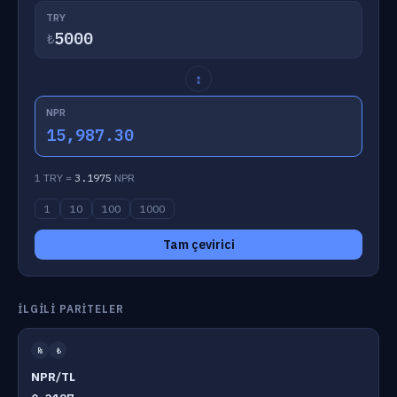
TRY
₺
↕
NPR
15,987.30
1 TRY =
3.1975
NPR
1
10
100
1000
Tam çevirici
İLGILI PARITELER
₨
₺
NPR/TL