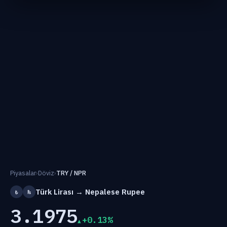
Piyasalar
›
Döviz
›
TRY / NPR
Türk Lirası → Nepalese Rupee
₺
₨
3.1975
+0.13%