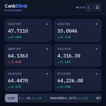
Canlı
Döviz
☰
☾
LIVE
live
exchanges
★
★
USD/TRY
EUR/TRY
47.7110
55.0046
+0.08%
+0.13%
★
★
GBP/TRY
XAU/USD
64.1363
4,316.30
-0.01%
+1.52%
★
★
XAG/USD
BTC/USD
64.4470
64,226.08
+4.53%
+0.00%
4,316.30
64.4470
XAU/USD
XAG/USD
BTC/US
+1.52%
+4.53%
LIVE