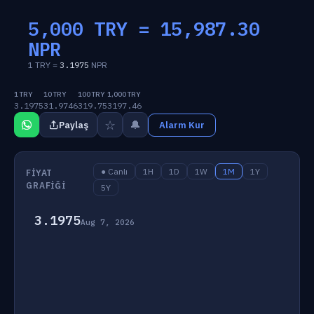
5,000 TRY =
15,987.30
NPR
1 TRY =
3.1975
NPR
1 TRY
10 TRY
100 TRY
1,000 TRY
3.1975
31.9746
319.75
3197.46
☆
🔔
Paylaş
Alarm Kur
● Canlı
1H
1D
1W
1M
1Y
FIYAT
GRAFIĞI
5Y
3.1975
Aug 7, 2026