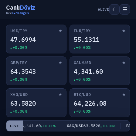
Canlı
Döviz
☰
☾
LIVE
live
exchanges
★
★
USD/TRY
EUR/TRY
47.6994
55.1311
+0.00%
+0.00%
★
★
GBP/TRY
XAU/USD
64.3543
4,341.60
+0.00%
+0.00%
★
★
XAG/USD
BTC/USD
63.5820
64,226.08
+0.00%
+0.00%
4,341.60
63.5820
XAU/USD
XAG/USD
BTC/U
+0.00%
+0.00%
LIVE