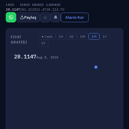
1 NZD
10 NZD
100 NZD
1,000 NZD
28.1147
281.15
2811.47
28,114.70
☆
🔔
Paylaş
Alarm Kur
● Canlı
1H
1D
1W
1M
1Y
FIYAT
GRAFIĞI
5Y
28.1147
Aug 8, 2026