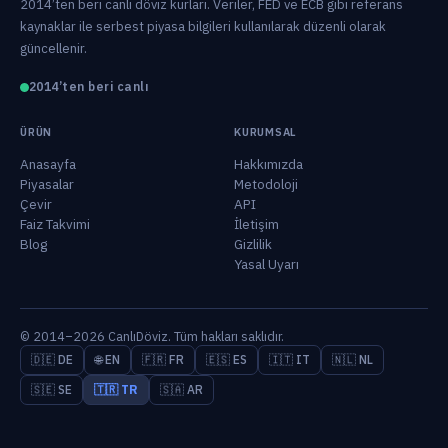
2014’ten beri canlı döviz kurları. Veriler, FED ve ECB gibi referans
kaynaklar ile serbest piyasa bilgileri kullanılarak düzenli olarak
güncellenir.
2014’ten beri canlı
ÜRÜN
KURUMSAL
Anasayfa
Hakkımızda
Piyasalar
Metodoloji
Çevir
API
Faiz Takvimi
İletişim
Blog
Gizlilik
Yasal Uyarı
© 2014–2026 CanlıDöviz. Tüm hakları saklıdır.
🇩🇪 DE
🌐 EN
🇫🇷 FR
🇪🇸 ES
🇮🇹 IT
🇳🇱 NL
🇸🇪 SE
🇹🇷 TR
🇸🇦 AR