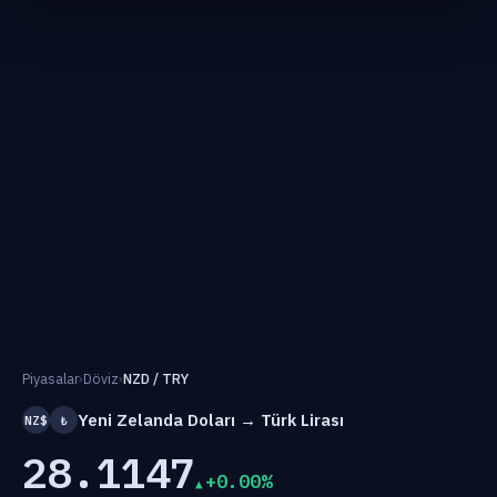
Piyasalar
›
Döviz
›
NZD / TRY
Yeni Zelanda Doları → Türk Lirası
NZ$
₺
28.1147
+0.00%