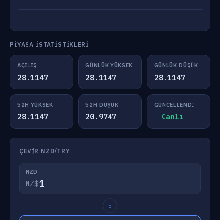
PIYASA İSTATISTIKLERI
AÇILIŞ
GÜNLÜK YÜKSEK
GÜNLÜK DÜŞÜK
28.1147
28.1147
28.1147
52H YÜKSEK
52H DÜŞÜK
GÜNCELLENDI
28.1147
20.9747
Canlı
ÇEVIR NZD/TRY
NZD
NZ$
↕