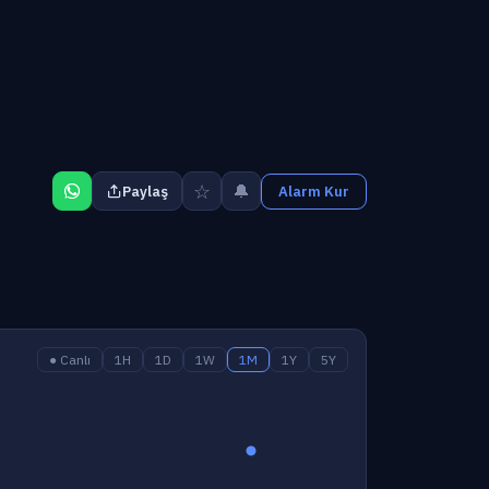
☆
🔔
Paylaş
Alarm Kur
● Canlı
1H
1D
1W
1M
1Y
5Y