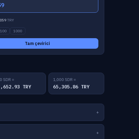
59
059
TRY
100
1000
Tam çevirici
0 SDR =
1,000 SDR =
2,652.93 TRY
65,305.86 TRY