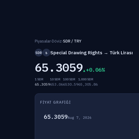
Piyasalar
›
Döviz
›
SDR / TRY
Special Drawing Rights → Türk Lirası
SDR
₺
65.3059
+0.06%
1 SDR
10 SDR
100 SDR
1,000 SDR
65.3059
653.06
6530.59
65,305.86
FIYAT GRAFIĞI
65.3059
Aug 7, 2026