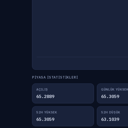
PIYASA İSTATISTIKLERI
AÇILIŞ
GÜNLÜK YÜKSE
65.2889
65.3059
52H YÜKSEK
52H DÜŞÜK
65.3059
63.1039