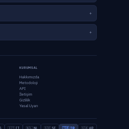
KURUMSAL
Hakkımızda
Metodoloji
API
İletişim
Gizlilik
Yasal Uyarı
S
🇮🇹 IT
🇳🇱 NL
🇸🇪 SE
🇹🇷 TR
🇸🇦 AR