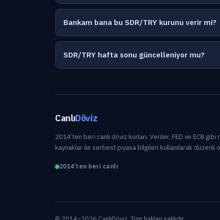
Bankam bana bu SDR/TRY kurunu verir mi?
SDR/TRY hafta sonu güncelleniyor mu?
Canlı
Döviz
2014’ten beri canlı döviz kurları. Veriler, FED ve ECB gibi
kaynaklar ile serbest piyasa bilgileri kullanılarak düzenli 
2014’ten beri canlı
© 2014–2026 CanlıDöviz. Tüm hakları saklıdır.