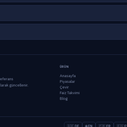
ÜRÜN
Anasayfa
 referans
Piyasalar
olarak güncellenir.
Çevir
Faiz Takvimi
Blog
🇩🇪 DE
🌐 EN
🇫🇷 FR
🇪🇸 E