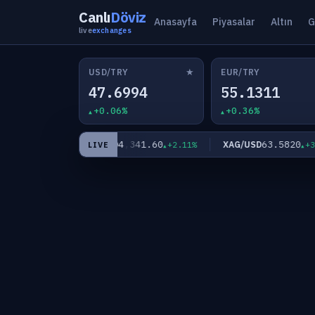
Canlı
Döviz
Anasayfa
Piyasalar
Altın
G
live
exchanges
★
USD/TRY
EUR/TRY
47.6994
55.1311
+0.06%
+0.36%
3
4,341.60
63.5820
XAU/USD
XAG/USD
+0.33%
+2.11%
+3.1
LIVE