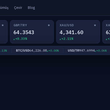
ümüş
Çevir
Blog
★
★
★
GBP/TRY
XAU/USD
XA
64.3543
4,341.60
6
+0.33%
+2.11%
+
64,226.08
47.6994
BTC/USD
USD/TRY
3%
+0.00%
+0.06%