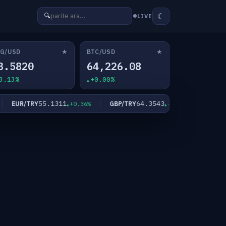
☾
🔍
LIVE
★
★
G/USD
BTC/USD
3.5820
64,226.08
3.13%
+0.00%
55.1311
64.3543
EUR/TRY
GBP/TRY
XAU/USD
+0.36%
+0.33%