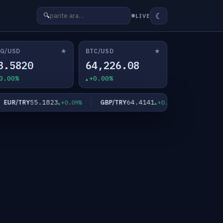
☾
🔍
LIVE
★
★
G/USD
BTC/USD
3.5820
64,226.08
0.00%
+0.00%
55.1823
64.4141
4,
UR/TRY
GBP/TRY
XAU/USD
+0.09%
+0.09%