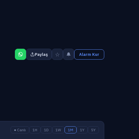
☆
🔔
Paylaş
Alarm Kur
● Canlı
1H
1D
1W
1M
1Y
5Y