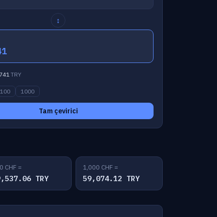
↕
41
741
TRY
100
1000
Tam çevirici
0 CHF =
1,000 CHF =
9,537.06 TRY
59,074.12 TRY