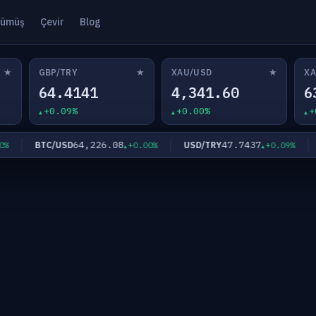
ümüş
Çevir
Blog
★
★
★
GBP/TRY
XAU/USD
XA
64.4141
4,341.60
6
+0.09%
+0.00%
+
64,226.08
47.7437
BTC/USD
USD/TRY
E
+0.00%
+0.09%