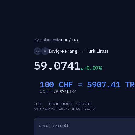
Piyasalar
›
Döviz
›
CHF / TRY
İsviçre Frangı → Türk Lirası
Fr
₺
59.0741
+0.07%
100 CHF =
5907.41
TR
1 CHF =
59.0741
TRY
1 CHF
10 CHF
100 CHF
1,000 CHF
59.0741
590.74
5907.41
59,074.12
FIYAT GRAFIĞI