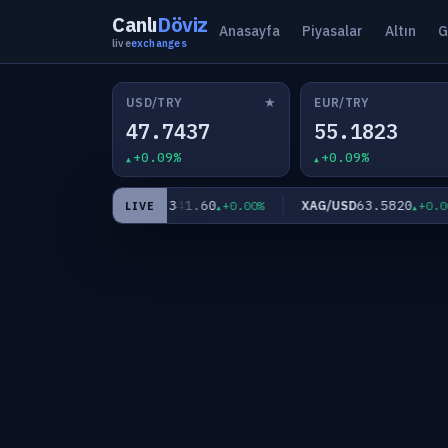
Canlı
Döviz
Anasayfa
Piyasalar
Altın
G
live
exchanges
★
USD/TRY
EUR/TRY
47.7437
55.1823
+0.09%
+0.09%
4,341.60
63.5820
XAU/USD
XAG/USD
+0.09%
+0.00%
+0.00%
LIVE