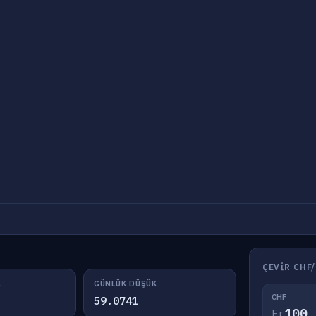
ÇEVIR CHF
K
GÜNLÜK DÜŞÜK
CHF
59.0741
Fr