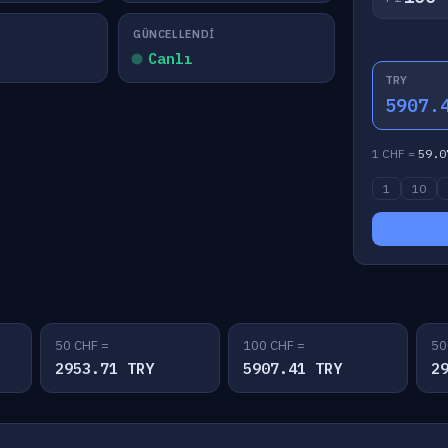
GÜNCELLENDI
Canlı
TRY
5907.
1 CHF =
59.0
1
10
50 CHF =
100 CHF =
50
2953.71 TRY
5907.41 TRY
2