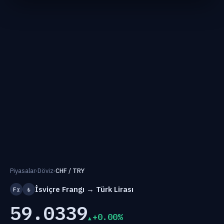
Piyasalar
›
Döviz
›
CHF / TRY
İsviçre Frangı → Türk Lirası
Fr
₺
59.0339
+0.00%