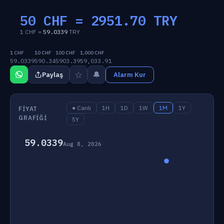
50 CHF =
2951.70
TRY
1 CHF =
59.0339
TRY
1 CHF
10 CHF
100 CHF
1,000 CHF
59.0339
590.34
5903.39
59,033.91
☆
🔔
Paylaş
Alarm Kur
● Canlı
1H
1D
1W
1M
1Y
FIYAT
GRAFIĞI
5Y
59.0339
Aug 8, 2026