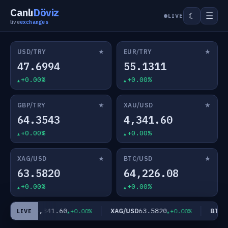
Canlı
Döviz
☰
☾
LIVE
live
exchanges
★
★
USD/TRY
EUR/TRY
47.6994
55.1311
+0.00%
+0.00%
★
★
GBP/TRY
XAU/USD
64.3543
4,341.60
+0.00%
+0.00%
★
★
XAG/USD
BTC/USD
63.5820
64,226.08
+0.00%
+0.00%
4,341.60
63.5820
XAU/USD
XAG/USD
BTC/U
+0.00%
+0.00%
LIVE