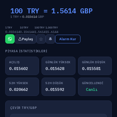
100 TRY =
1.5614
GBP
1 TRY =
0.015614
GBP
1 TRY
10 TRY
100 TRY
1,000 TRY
0.015614
0.156144
1.5614
15.6144
☆
🔔
Paylaş
Alarm Kur
PIYASA İSTATISTIKLERI
AÇILIŞ
GÜNLÜK YÜKSEK
GÜNLÜK DÜŞÜK
0.015602
0.015628
0.015581
52H YÜKSEK
52H DÜŞÜK
GÜNCELLENDI
0.020662
0.015592
Canlı
ÇEVIR TRY/GBP