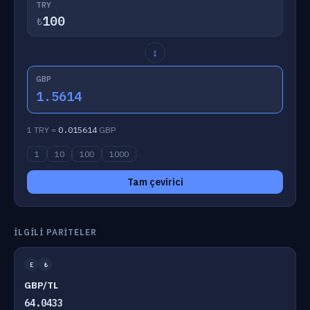
TRY
₺
↕
GBP
1.5614
1 TRY =
0.015614
GBP
1
10
100
1000
Tam çevirici
İLGILI PARITELER
£
₺
GBP/TL
64.0433