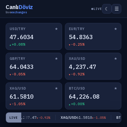
Canlı
Döviz
☰
☾
LIVE
live
exchanges
★
★
USD/TRY
EUR/TRY
47.6034
54.8363
+0.08%
-0.25%
★
★
GBP/TRY
XAU/USD
64.0433
4,237.47
-0.05%
-0.92%
★
★
XAG/USD
BTC/USD
61.5810
64,226.08
-1.05%
+0.00%
4,237.47
61.5810
XAU/USD
XAG/USD
BTC/US
-0.92%
-1.05%
LIVE