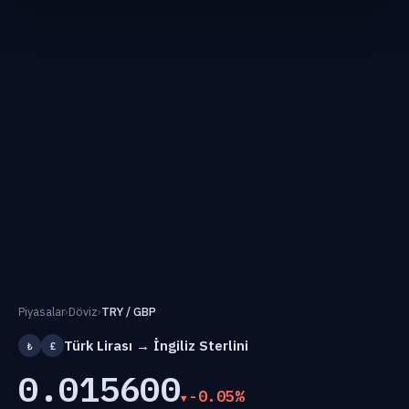
Piyasalar
›
Döviz
›
TRY / GBP
Türk Lirası → İngiliz Sterlini
₺
£
0.015600
-0.05%