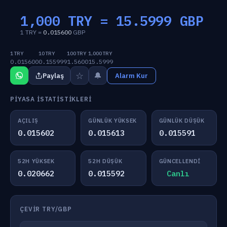
1,000 TRY =
15.5999
GBP
1 TRY =
0.015600
GBP
1 TRY
10 TRY
100 TRY
1,000 TRY
0.015600
0.155999
1.5600
15.5999
☆
🔔
Paylaş
Alarm Kur
PIYASA İSTATISTIKLERI
AÇILIŞ
GÜNLÜK YÜKSEK
GÜNLÜK DÜŞÜK
0.015602
0.015613
0.015591
52H YÜKSEK
52H DÜŞÜK
GÜNCELLENDI
0.020662
0.015592
Canlı
ÇEVIR TRY/GBP