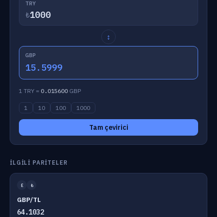
TRY
₺
↕
GBP
15.5999
1 TRY =
0.015600
GBP
1
10
100
1000
Tam çevirici
İLGILI PARITELER
£
₺
GBP/TL
64.1032