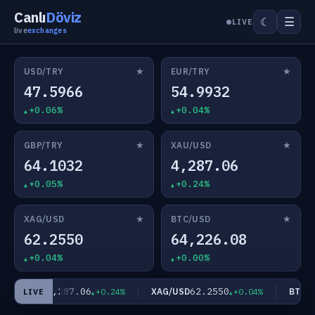
Canlı
Döviz
☰
☾
LIVE
live
exchanges
★
★
USD/TRY
EUR/TRY
47.5966
54.9932
+0.06%
+0.04%
★
★
GBP/TRY
XAU/USD
64.1032
4,287.06
+0.05%
+0.24%
★
★
XAG/USD
BTC/USD
62.2550
64,226.08
+0.04%
+0.00%
4,287.06
62.2550
XAU/USD
XAG/USD
BTC/US
+0.24%
+0.04%
LIVE