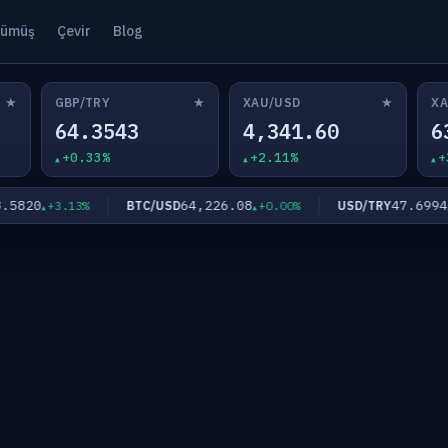
ümüş
Çevir
Blog
★
★
★
GBP/TRY
XAU/USD
XA
64.3543
4,341.60
6
+0.33%
+2.11%
+
820
64,226.08
47.6994
BTC/USD
USD/TRY
+3.13%
+0.00%
+0