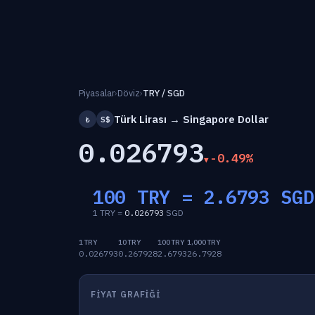
Piyasalar
›
Döviz
›
TRY / SGD
Türk Lirası → Singapore Dollar
₺
S$
0.026793
-0.49%
100 TRY =
2.6793
SGD
1 TRY =
0.026793
SGD
1 TRY
10 TRY
100 TRY
1,000 TRY
0.026793
0.267928
2.6793
26.7928
FIYAT GRAFIĞI