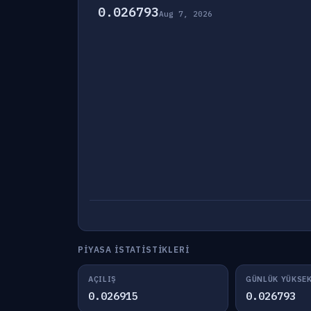
0.026793
Aug 7, 2026
PIYASA İSTATISTIKLERI
AÇILIŞ
GÜNLÜK YÜKSE
0.026915
0.026793