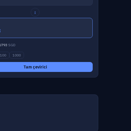
↕
3
6793
SGD
100
1000
Tam çevirici