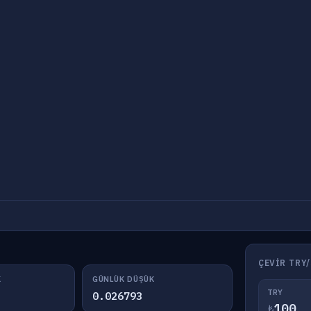
ÇEVIR TRY
K
GÜNLÜK DÜŞÜK
TRY
0.026793
₺