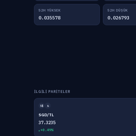
52H YÜKSEK
52H DÜŞÜK
0.035578
0.026793
İLGILI PARITELER
S$
₺
SGD/TL
37.3235
+0.49%