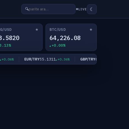
☾
🔍
LIVE
★
★
G/USD
BTC/USD
3.5820
64,226.08
3.13%
+0.00%
55.1311
64.3543
EUR/TRY
GBP/TRY
.06%
+0.36%
+0.33%