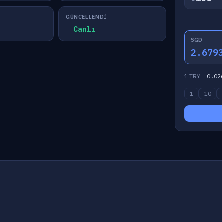
GÜNCELLENDI
Canlı
SGD
2.679
1 TRY =
0.02
1
10