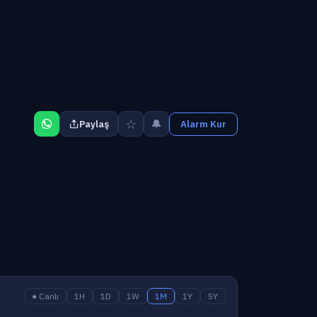
☆
🔔
Paylaş
Alarm Kur
● Canlı
1H
1D
1W
1M
1Y
5Y