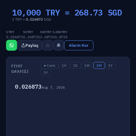
10,000 TRY =
268.73
SGD
1 TRY =
0.026873
SGD
1 TRY
10 TRY
100 TRY
1,000 TRY
0.026873
0.268725
2.6873
26.8725
☆
🔔
Paylaş
Alarm Kur
● Canlı
1H
1D
1W
1M
1Y
FIYAT
GRAFIĞI
5Y
0.026873
Aug 7, 2026