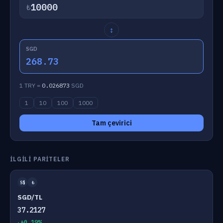
₺
↕
SGD
268.73
1 TRY =
0.026873
SGD
1
10
100
1000
Tam çevirici
İLGILI PARITELER
S$
₺
SGD/TL
37.2127
+0.19%