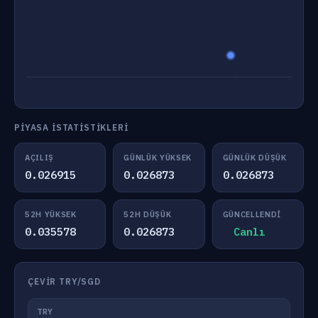
PIYASA İSTATISTIKLERI
AÇILIŞ
GÜNLÜK YÜKSEK
GÜNLÜK DÜŞÜK
0.026915
0.026873
0.026873
52H YÜKSEK
52H DÜŞÜK
GÜNCELLENDI
0.035578
0.026873
Canlı
ÇEVIR TRY/SGD
TRY