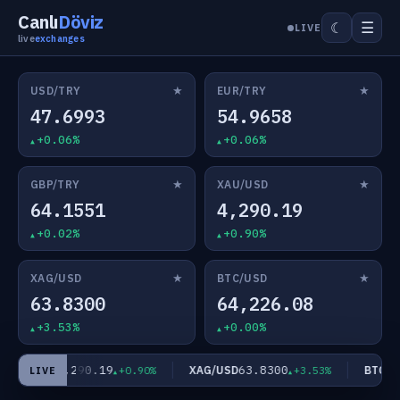
Canlı
Döviz
☰
☾
LIVE
live
exchanges
★
★
USD/TRY
EUR/TRY
47.6993
54.9658
+0.06%
+0.06%
★
★
GBP/TRY
XAU/USD
64.1551
4,290.19
+0.02%
+0.90%
★
★
XAG/USD
BTC/USD
63.8300
64,226.08
+3.53%
+0.00%
4,290.19
63.8300
XAU/USD
XAG/USD
BTC/US
+0.90%
+3.53%
LIVE