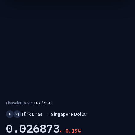
Piyasalar
›
Döviz
›
TRY / SGD
Türk Lirası → Singapore Dollar
₺
S$
0.026873
-0.19%