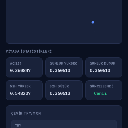
PIYASA İSTATISTIKLERI
AÇILIŞ
GÜNLÜK YÜKSEK
GÜNLÜK DÜŞÜK
0.360847
0.360613
0.360613
52H YÜKSEK
52H DÜŞÜK
GÜNCELLENDI
0.548207
0.360613
Canlı
ÇEVIR TRY/MXN
TRY