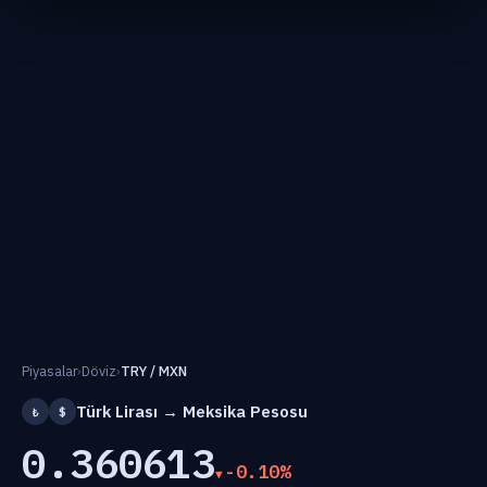
Piyasalar
›
Döviz
›
TRY / MXN
Türk Lirası → Meksika Pesosu
₺
$
0.360613
-0.10%