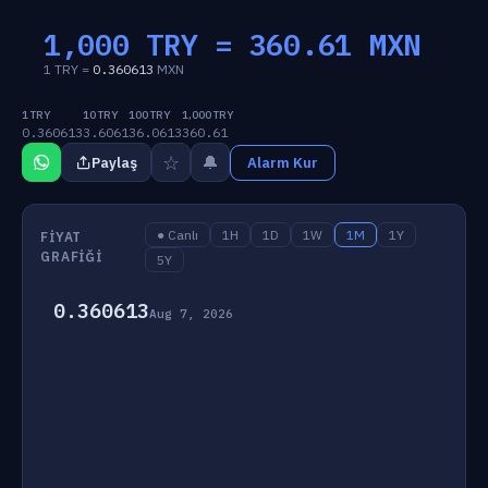
1,000 TRY =
360.61
MXN
1 TRY =
0.360613
MXN
1 TRY
10 TRY
100 TRY
1,000 TRY
0.360613
3.6061
36.0613
360.61
☆
🔔
Paylaş
Alarm Kur
● Canlı
1H
1D
1W
1M
1Y
FIYAT
GRAFIĞI
5Y
0.360613
Aug 7, 2026