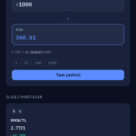
₺
↕
MXN
360.61
1 TRY =
0.360613
MXN
1
10
100
1000
Tam çevirici
İLGILI PARITELER
$
₺
MXN/TL
2.7731
+0.10%