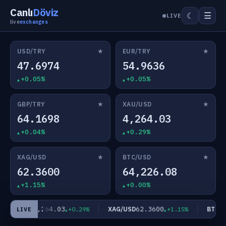
Canlı
Döviz
☰
☾
LIVE
live
exchanges
★
★
USD/TRY
EUR/TRY
47.6974
54.9636
+0.05%
+0.05%
★
★
GBP/TRY
XAU/USD
64.1698
4,264.03
+0.04%
+0.29%
★
★
XAG/USD
BTC/USD
62.3600
64,226.08
+1.15%
+0.00%
4,264.03
62.3600
XAU/USD
XAG/USD
BTC/US
+0.29%
+1.15%
LIVE