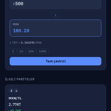
₺
↕
MXN
180.20
1 TRY =
0.360395
MXN
1
10
100
1000
Tam çevirici
İLGILI PARITELER
$
₺
MXN/TL
2.7747
+0.16%