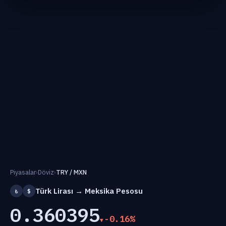
Piyasalar
›
Döviz
›
TRY / MXN
Türk Lirası → Meksika Pesosu
₺
$
0.360395
-0.16%