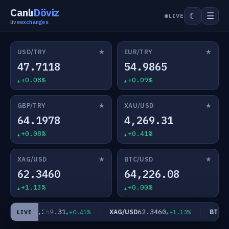
Canlı
Döviz
☰
☾
LIVE
live
exchanges
★
★
USD/TRY
EUR/TRY
47.7118
54.9865
+0.08%
+0.09%
★
★
GBP/TRY
XAU/USD
64.1978
4,269.31
+0.08%
+0.41%
★
★
XAG/USD
BTC/USD
62.3460
64,226.08
+1.13%
+0.00%
4,269.31
62.3460
XAU/USD
XAG/USD
BTC/US
+0.41%
+1.13%
LIVE