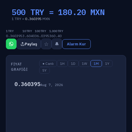
500 TRY =
180.20
MXN
1 TRY =
0.360395
MXN
1 TRY
10 TRY
100 TRY
1,000 TRY
0.360395
3.6040
36.0395
360.40
☆
🔔
Paylaş
Alarm Kur
● Canlı
1H
1D
1W
1M
1Y
FIYAT
GRAFIĞI
5Y
0.360395
Aug 7, 2026