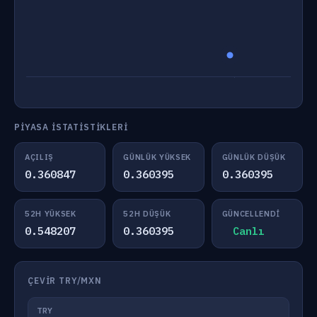
PIYASA İSTATISTIKLERI
AÇILIŞ
GÜNLÜK YÜKSEK
GÜNLÜK DÜŞÜK
0.360847
0.360395
0.360395
52H YÜKSEK
52H DÜŞÜK
GÜNCELLENDI
0.548207
0.360395
Canlı
ÇEVIR TRY/MXN
TRY