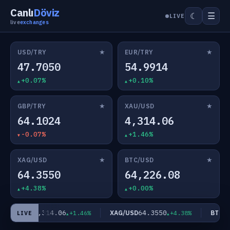
Canlı
Döviz
☰
☾
LIVE
live
exchanges
★
★
USD/TRY
EUR/TRY
47.7050
54.9914
+0.07%
+0.10%
★
★
GBP/TRY
XAU/USD
64.1024
4,314.06
-0.07%
+1.46%
★
★
XAG/USD
BTC/USD
64.3550
64,226.08
+4.38%
+0.00%
4,314.06
64.3550
XAU/USD
XAG/USD
BTC/US
+1.46%
+4.38%
LIVE