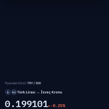
Piyasalar
›
Döviz
›
TRY / SEK
Türk Lirası → İsveç Kronu
₺
kr
0.199101
-0.25%