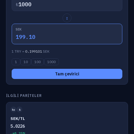
₺
↕
SEK
199.10
1 TRY =
0.199101
SEK
1
10
100
1000
Tam çevirici
İLGILI PARITELER
kr
₺
SEK/TL
5.0226
+0.25%