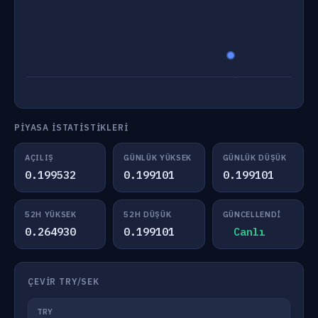
PIYASA İSTATISTIKLERI
AÇILIŞ
GÜNLÜK YÜKSEK
GÜNLÜK DÜŞÜK
0.199532
0.199101
0.199101
52H YÜKSEK
52H DÜŞÜK
GÜNCELLENDI
0.264930
0.199101
Canlı
ÇEVIR TRY/SEK
TRY