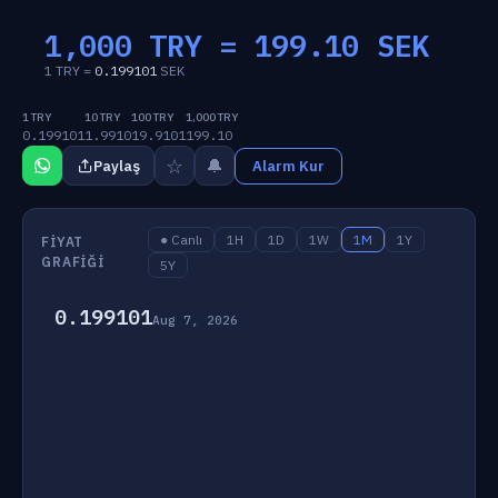
1,000 TRY =
199.10
SEK
1 TRY =
0.199101
SEK
1 TRY
10 TRY
100 TRY
1,000 TRY
0.199101
1.9910
19.9101
199.10
☆
🔔
Paylaş
Alarm Kur
● Canlı
1H
1D
1W
1M
1Y
FIYAT
GRAFIĞI
5Y
0.199101
Aug 7, 2026