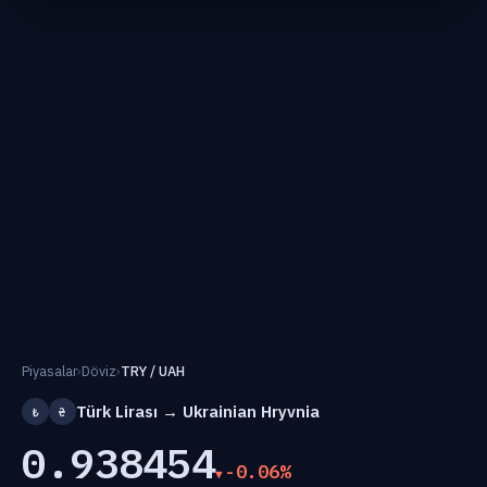
Piyasalar
›
Döviz
›
TRY / UAH
Türk Lirası → Ukrainian Hryvnia
₺
₴
0.938454
-0.06%