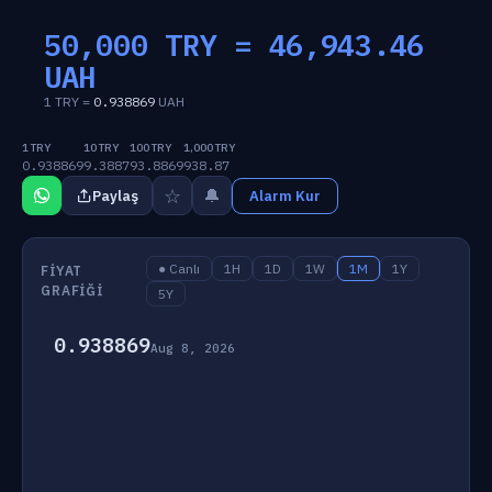
50,000 TRY =
46,943.46
UAH
1 TRY =
0.938869
UAH
1 TRY
10 TRY
100 TRY
1,000 TRY
0.938869
9.3887
93.8869
938.87
☆
🔔
Paylaş
Alarm Kur
● Canlı
1H
1D
1W
1M
1Y
FIYAT
GRAFIĞI
5Y
0.938869
Aug 8, 2026