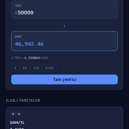
TRY
₺
↕
UAH
46,943.46
1 TRY =
0.938869
UAH
1
10
100
1000
Tam çevirici
İLGILI PARITELER
₴
₺
UAH/TL