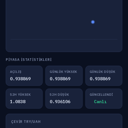
PIYASA İSTATISTIKLERI
AÇILIŞ
GÜNLÜK YÜKSEK
GÜNLÜK DÜŞÜK
0.938869
0.938869
0.938869
52H YÜKSEK
52H DÜŞÜK
GÜNCELLENDI
1.0838
0.936106
Canlı
ÇEVIR TRY/UAH