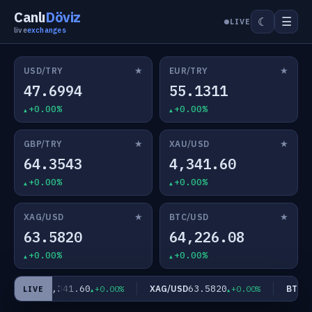
Canlı
Döviz
☰
☾
LIVE
live
exchanges
★
★
USD/TRY
EUR/TRY
47.6994
55.1311
+0.00%
+0.00%
★
★
GBP/TRY
XAU/USD
64.3543
4,341.60
+0.00%
+0.00%
★
★
XAG/USD
BTC/USD
63.5820
64,226.08
+0.00%
+0.00%
4,341.60
63.5820
XAU/USD
XAG/USD
BTC/US
+0.00%
+0.00%
LIVE