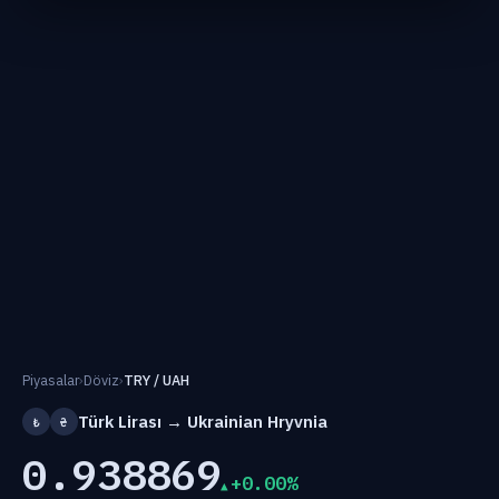
Piyasalar
›
Döviz
›
TRY / UAH
Türk Lirası → Ukrainian Hryvnia
₺
₴
0.938869
+0.00%