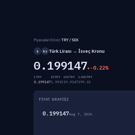
Piyasalar
›
Döviz
›
TRY / SEK
Türk Lirası → İsveç Kronu
₺
kr
0.199147
-0.22%
1 TRY
10 TRY
100 TRY
1,000 TRY
0.199147
1.9915
19.9147
199.15
FIYAT GRAFIĞI
0.199147
Aug 7, 2026