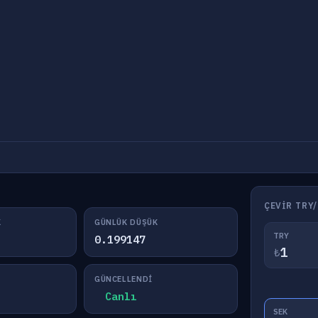
ÇEVIR TRY
K
GÜNLÜK DÜŞÜK
TRY
0.199147
₺
GÜNCELLENDI
Canlı
SEK