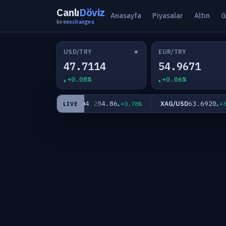
Canlı
Döviz
Anasayfa
Piyasalar
Altın
G
live
exchanges
★
USD/TRY
EUR/TRY
47.7114
54.9671
+0.08%
+0.06%
1
4,284.86
63.6920
XAU/USD
XAG/USD
+0.01%
+0.78%
+3.31
LIVE