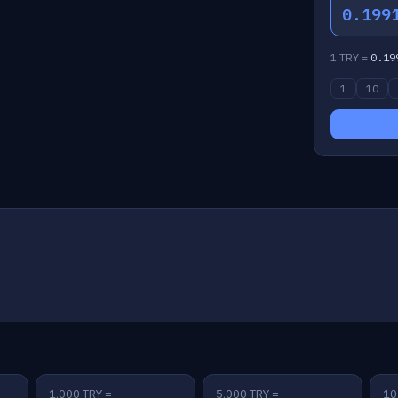
0.199
1 TRY =
0.19
1
10
1,000 TRY =
5,000 TRY =
10