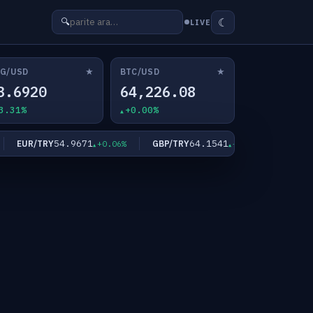
☾
🔍
LIVE
★
★
G/USD
BTC/USD
3.6920
64,226.08
3.31%
+0.00%
54.9671
64.1541
EUR/TRY
GBP/TRY
XAU/USD
+0.06%
+0.01%