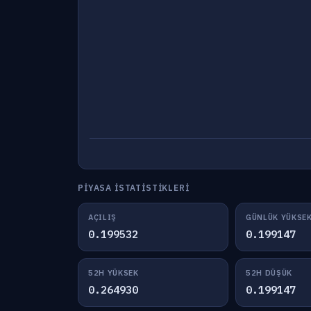
PIYASA İSTATISTIKLERI
AÇILIŞ
GÜNLÜK YÜKSE
0.199532
0.199147
52H YÜKSEK
52H DÜŞÜK
0.264930
0.199147