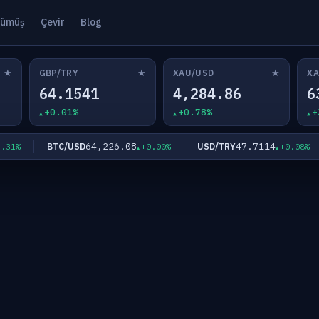
ümüş
Çevir
Blog
★
★
★
GBP/TRY
XAU/USD
XA
64.1541
4,284.86
6
+0.01%
+0.78%
+
64,226.08
47.7114
BTC/USD
USD/TRY
%
+0.00%
+0.08%