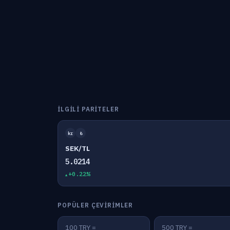
İLGILI PARITELER
kr
₺
SEK/TL
5.0214
+0.22%
POPÜLER ÇEVIRIMLER
100 TRY =
500 TRY =