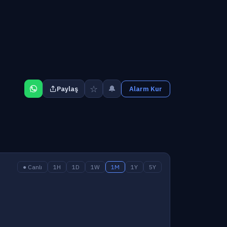
☆
🔔
Paylaş
Alarm Kur
● Canlı
1H
1D
1W
1M
1Y
5Y