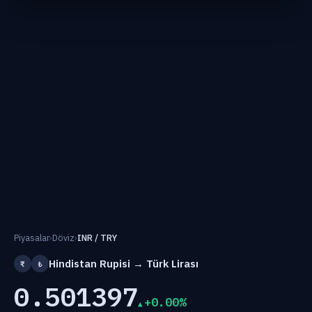
Piyasalar
›
Döviz
›
INR / TRY
Hindistan Rupisi → Türk Lirası
₹
₺
0.501397
+0.00%