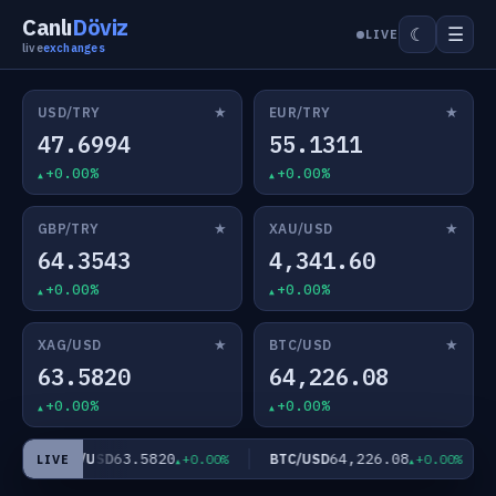
Canlı
Döviz
☰
☾
LIVE
live
exchanges
★
★
USD/TRY
EUR/TRY
47.6994
55.1311
+0.00%
+0.00%
★
★
GBP/TRY
XAU/USD
64.3543
4,341.60
+0.00%
+0.00%
★
★
XAG/USD
BTC/USD
63.5820
64,226.08
+0.00%
+0.00%
63.5820
64,226.08
XAG/USD
BTC/USD
%
+0.00%
+0.00%
LIVE