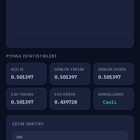
PIYASA İSTATISTIKLERI
AÇILIŞ
GÜNLÜK YÜKSEK
GÜNLÜK DÜŞÜK
0.501397
0.501397
0.501397
52H YÜKSEK
52H DÜŞÜK
GÜNCELLENDI
0.501397
0.439728
Canlı
ÇEVIR INR/TRY
INR