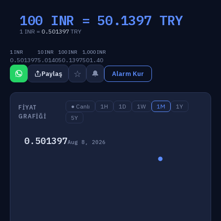
100 INR =
50.1397
TRY
1 INR =
0.501397
TRY
1 INR
10 INR
100 INR
1,000 INR
0.501397
5.0140
50.1397
501.40
☆
🔔
Paylaş
Alarm Kur
● Canlı
1H
1D
1W
1M
1Y
FIYAT
GRAFIĞI
5Y
0.501397
Aug 8, 2026