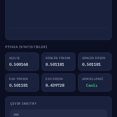
PIYASA İSTATISTIKLERI
AÇILIŞ
GÜNLÜK YÜKSEK
GÜNLÜK DÜŞÜK
0.500168
0.501181
0.501181
52H YÜKSEK
52H DÜŞÜK
GÜNCELLENDI
0.501181
0.439728
Canlı
ÇEVIR INR/TRY
INR