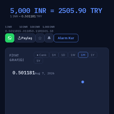
5,000 INR =
2505.90
TRY
1 INR =
0.501181
TRY
1 INR
10 INR
100 INR
1,000 INR
0.501181
5.0118
50.1181
501.18
☆
🔔
Paylaş
Alarm Kur
● Canlı
1H
1D
1W
1M
1Y
FIYAT
GRAFIĞI
5Y
0.501181
Aug 7, 2026