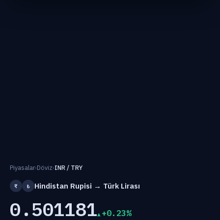
Piyasalar
›
Döviz
›
INR / TRY
Hindistan Rupisi → Türk Lirası
₹
₺
0.501181
+0.23%